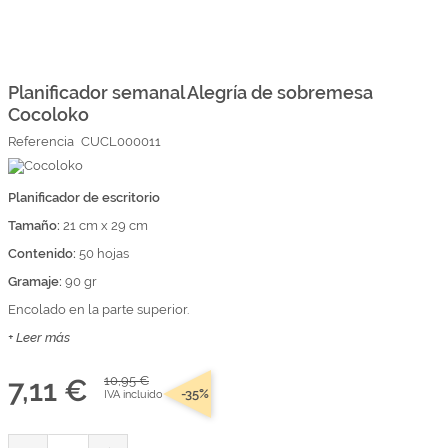
Marcas
Por Puntos
Saltar
al
comienzo
Planificador semanal Alegría de sobremesa
Top Ventas
de
Cocoloko
la
Temática
galería
Referencia
CUCL000011
de
imágenes
Iniciar sesión/Regístrate
Planificador de escritorio
Tamaño:
Somos Kimidori
21 cm x 29 cm
Contenido:
50 hojas
Gramaje:
90 gr
Encolado en la parte superior.
+ Leer más
7,11 €
10,95 €
-35%
IVA incluido