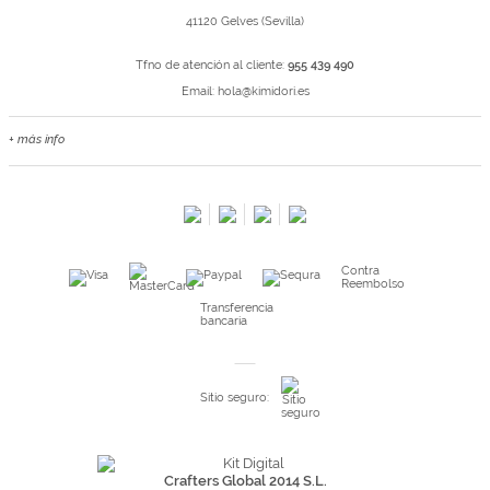
41120 Gelves (Sevilla)
Tfno de atención al cliente:
955 439 490
Email:
hola@kimidori.es
+ más info
Contacta con nosotros
Salimos en prensa
Preguntas frecuentes
Condiciones especiales de la promoción
Contra
Kimidori PRINT, nuestro servicio de impresión de fotos
Reembolso
Fondos Europeos
Transferencia
bancaria
Nuevo sistema de UNIÓN DE PEDIDOS
Condiciones especiales OUTLET
Sitio seguro:
Puntos de recompensa
Condiciones de envío y devoluciones
Pago seguro y financiación
Crafters Global 2014 S.L.