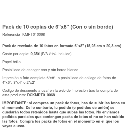
Marcas
Por Puntos
Saltar
al
Pack de 10 copias de 6"x8" (Con o sin borde)
comienzo
Top Ventas
de
Referencia
KMPT010068
la
Temática
galería
de
Pack de revelado de 10 fotos en formato 6"x8" (15,25 cm x 20,3 cm)
imágenes
Coste por copia:
0,35€
(IVA 21% incluido)
Iniciar sesión/Regístrate
Papel brillo
Somos Kimidori
Posibilidad de escoger con y sin borde blanco
Impresión a foto completa 6"x8", o posibilidad de collage de fotos de
4"x6", 3"x4" o 2"x2"
Código de descuento a usar en la web de impresión tras la compra de
este producto:
DCKMPT010068
IMPORTANTE: si compras un pack de fotos, has de subir las fotos en
el momento. De lo contrario, tu pedido (o pedidos de unión) se
quedarán todos retenidos hasta que subas las fotos. No enviamos
pedidos parciales que contengan packs de fotos si no se han subido
las fotos. Compra los packs de fotos en el momento en el que los
vayas a usar.