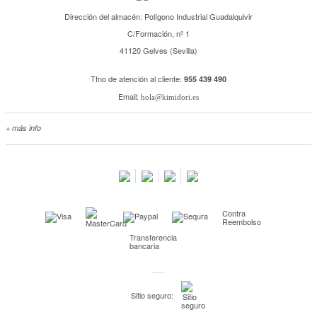
Dirección del almacén: Polígono Industrial Guadalquivir
C/Formación, nº 1
41120 Gelves (Sevilla)
Tfno de atención al cliente:
955 439 490
Email:
hola@kimidori.es
+ más info
Contacta con nosotros
Salimos en prensa
Preguntas frecuentes
Condiciones especiales de la promoción
Contra
Kimidori PRINT, nuestro servicio de impresión de fotos
Reembolso
Transferencia
Fondos Europeos
bancaria
Nuevo sistema de UNIÓN DE PEDIDOS
Condiciones especiales OUTLET
Sitio seguro:
Puntos de recompensa