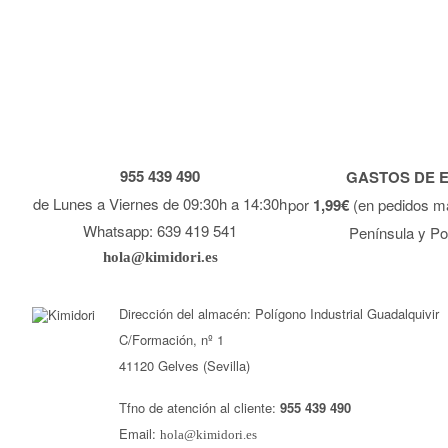
955 439 490
GASTOS DE 
de Lunes a Viernes de 09:30h a 14:30h
por
1,99€
(en pedidos m
Whatsapp: 639 419 541
Península y Po
hola@kimidori.es
Dirección del almacén: Polígono Industrial Guadalquivir
C/Formación, nº 1
41120 Gelves (Sevilla)
Tfno de atención al cliente:
955 439 490
Email:
hola@kimidori.es