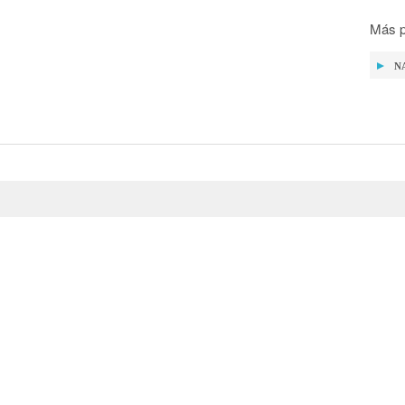
Más p
N