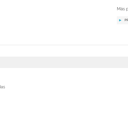
Más p
P
das