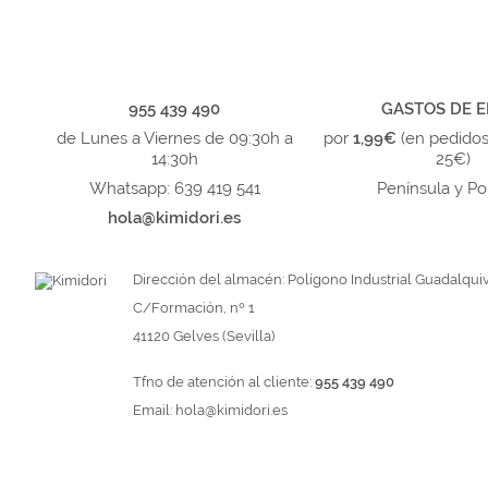
955 439 490
GASTOS DE E
de Lunes a Viernes de 09:30h a
por
1,99€
(en pedido
14:30h
25€)
Whatsapp: 639 419 541
Península y Po
hola@kimidori.es
Dirección del almacén: Polígono Industrial Guadalquiv
C/Formación, nº 1
41120 Gelves (Sevilla)
Tfno de atención al cliente:
955 439 490
Email:
hola@kimidori.es