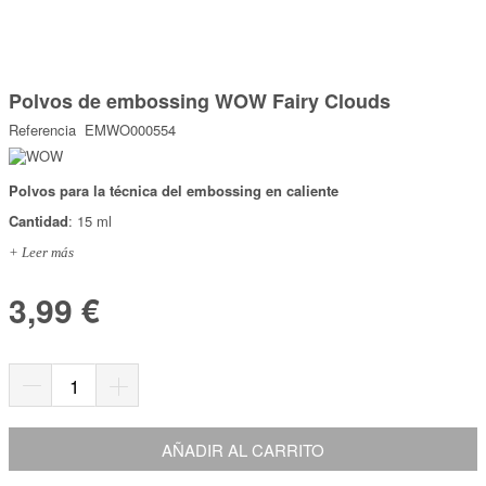
Marcas
Por Puntos
Saltar
al
Polvos de embossing WOW Fairy Clouds
comienzo
Top Ventas
de
Referencia
EMWO000554
la
Temática
galería
de
imágenes
Polvos para la técnica del embossing en caliente
Iniciar sesión/Regístrate
Cantidad
: 15 ml
Somos Kimidori
+ Leer más
3,99 €
AÑADIR AL CARRITO