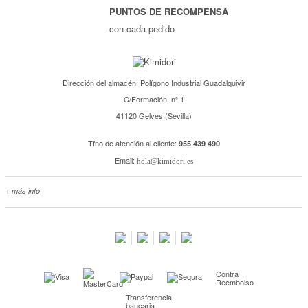
PUNTOS DE RECOMPENSA
con cada pedido
Dirección del almacén: Polígono Industrial Guadalquivir
C/Formación, nº 1
41120 Gelves (Sevilla)
Tfno de atención al cliente:
955 439 490
Email:
hola@kimidori.es
+ más info
Contacta con nosotros
Salimos en prensa
Preguntas frecuentes
Condiciones especiales de la promoción
Contra
Kimidori PRINT, nuestro servicio de impresión de fotos
Reembolso
Transferencia
Fondos Europeos
bancaria