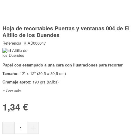
Marcas
Por Puntos
Saltar
al
Hoja de recortables Puertas y ventanas 004 de El
comienzo
Top Ventas
de
Altillo de los Duendes
la
Temática
galería
Referencia
KIAD000047
de
imágenes
Iniciar sesión/Regístrate
Papel con estampado a una cara con ilustraciones para recortar
Somos Kimidori
Tamaño:
12" x 12" (30,5 x 30,5 cm)
Gramaje aprox:
190 grs (65lbs)
+ Leer más
1,34 €