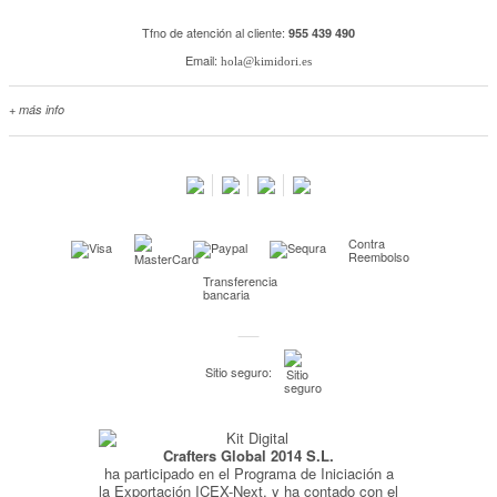
Tfno de atención al cliente:
955 439 490
Email:
hola@kimidori.es
+ más info
Contacta con nosotros
Salimos en prensa
Preguntas frecuentes
Condiciones especiales de la promoción
Contra
Kimidori PRINT, nuestro servicio de impresión de fotos
Reembolso
Transferencia
Fondos Europeos
bancaria
Nuevo sistema de UNIÓN DE PEDIDOS
Condiciones especiales OUTLET
Sitio seguro:
Puntos de recompensa
Condiciones de envío y devoluciones
Crafters Global 2014 S.L.
Pago seguro y financiación
ha participado en el Programa de Iniciación a
Condiciones generales de Compra
la Exportación ICEX-Next, y ha contado con el