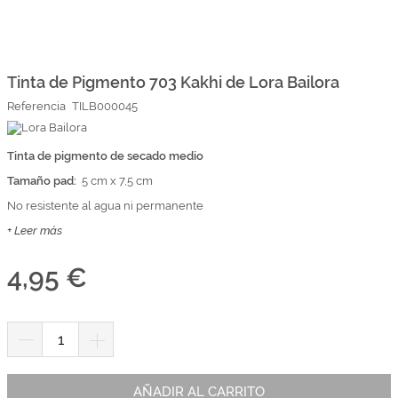
Marcas
Por Puntos
Saltar
al
comienzo
Tinta de Pigmento 703 Kakhi de Lora Bailora
Top Ventas
de
Referencia
TILB000045
la
Temática
galería
de
imágenes
Tinta de pigmento de secado medio
Iniciar sesión/Regístrate
Tamaño pad:
5 cm x 7,5 cm
Somos Kimidori
No resistente al agua ni permanente
+ Leer más
4,95 €
AÑADIR AL CARRITO