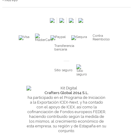
+ más info
Contacta con nosotros
Salimos en prensa
Preguntas frecuentes
Condiciones especiales de la promoción
Contra
Kimidori PRINT, nuestro servicio de impresión de fotos
Reembolso
Fondos Europeos
Transferencia
bancaria
Nuevo sistema de UNIÓN DE PEDIDOS
Condiciones especiales OUTLET
Sitio seguro:
Puntos de recompensa
Condiciones de envío y devoluciones
Pago seguro y financiación
Crafters Global 2014 S.L.
ha participado en el Programa de Iniciación
Condiciones generales de Compra
a la Exportación ICEX-Next, y ha contado
con el apoyo de ICEX, así como la
Aviso legal
cofinanciación de Fondos europeos FEDER,
haciendo contribuido según la medida de
Política de Privacidad
los mismos, al crecimiento económico de
Política de Cookies
esta empresa, su región y de Estapaña en su
conjunto.