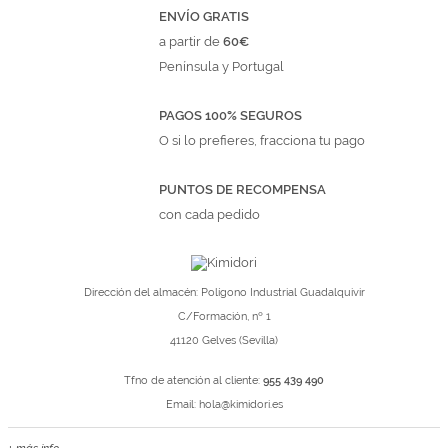
ENVÍO GRATIS
a partir de
60€
Península y Portugal
PAGOS 100% SEGUROS
O si lo prefieres, fracciona tu pago
PUNTOS DE RECOMPENSA
con cada pedido
Dirección del almacén: Polígono Industrial Guadalquivir
C/Formación, nº 1
41120 Gelves (Sevilla)
Tfno de atención al cliente:
955 439 490
Email:
hola@kimidori.es