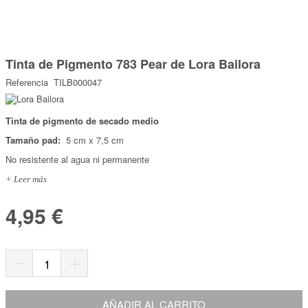
Marcas
Por Puntos
Saltar
al
Tinta de Pigmento 783 Pear de Lora Bailora
comienzo
Top Ventas
de
Referencia
TILB000047
la
Temática
galería
de
imágenes
Tinta de pigmento de secado medio
Iniciar sesión/Regístrate
Tamaño pad:
5 cm x 7,5 cm
Somos Kimidori
No resistente al agua ni permanente
+ Leer más
4,95 €
AÑADIR AL CARRITO