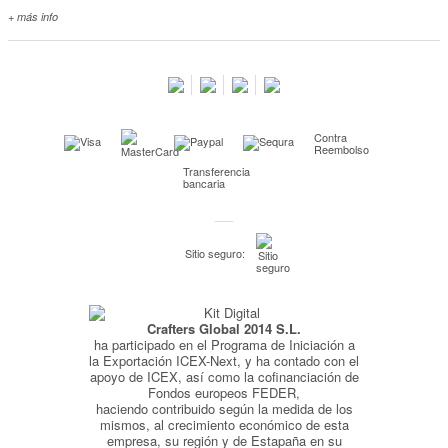
+ más info
Contacta con nosotros
Salimos en prensa
Preguntas frecuentes
Condiciones especiales de la promoción
Contra
Kimidori PRINT, nuestro servicio de impresión de fotos
Reembolso
Transferencia
Fondos Europeos
bancaria
Nuevo sistema de UNIÓN DE PEDIDOS
Condiciones especiales OUTLET
Sitio seguro:
Puntos de recompensa
Condiciones de envío y devoluciones
Crafters Global 2014 S.L.
Pago seguro y financiación
ha participado en el Programa de Iniciación a
Condiciones generales de Compra
la Exportación ICEX-Next, y ha contado con el
apoyo de ICEX, así como la cofinanciación de
Aviso legal
Fondos europeos FEDER,
haciendo contribuido según la medida de los
Política de Privacidad
mismos, al crecimiento económico de esta
empresa, su región y de Estapaña en su
Política de Cookies