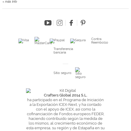
+ más info
Contacta con nosotros
Salimos en prensa
Preguntas frecuentes
Condiciones especiales de la promoción
Kimidori PRINT, nuestro servicio de impresión de fotos
Contra
Reembolso
Fondos Europeos
Transferencia
bancaria
Nuevo sistema de UNIÓN DE PEDIDOS
Condiciones especiales OUTLET
Sitio seguro:
Puntos de recompensa
Condiciones de envío y devoluciones
Pago seguro y financiación
Crafters Global 2014 S.L.
ha participado en el Programa de Iniciación
Condiciones generales de Compra
a la Exportación ICEX-Next, y ha contado
Aviso legal
con el apoyo de ICEX, así como la
cofinanciación de Fondos europeos FEDER,
Política de Privacidad
haciendo contribuido según la medida de
los mismos, al crecimiento económico de
Política de Cookies
esta empresa, su región y de Estapaña en su