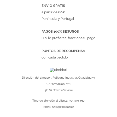
ENVÍO GRATIS
a partir de
60€
Península y Portugal
PAGOS 100% SEGUROS
O si lo prefieres, fracciona tu pago
PUNTOS DE RECOMPENSA
con cada pedido
Dirección del almacén: Polígono Industrial Guadalquivir
C/Formación, nº 1
41120 Gelves (Sevilla)
Tfno de atención al cliente:
955 439 490
Email:
hola@kimidori.es