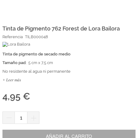
Marcas
Por Puntos
Saltar
al
comienzo
Tinta de Pigmento 762 Forest de Lora Bailora
Top Ventas
de
Referencia
TILB000048
la
Temática
galería
de
imágenes
Tinta de pigmento de secado medio
Iniciar sesión/Regístrate
Tamaño pad:
5 cm x 7,5 cm
Somos Kimidori
No resistente al agua ni permanente
+ Leer más
4,95 €
AÑADIR AL CARRITO