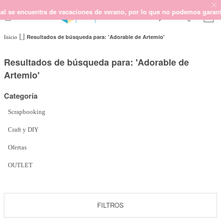
 encuentra de vacaciones de verano, por lo que no podemos garantizar l
Resultados de búsqueda para: 'Adorable de Artemio'
Inicio
SCRAPBOOKING
KIMIDORI PRINT
Resultados de búsqueda para: 'Adorable de
MIXED MEDIA
Artemio'
CRAFT Y DIY
Categoría
PAPELERÍA Y FIESTAS
REGALOS
Scrapbooking
PLANNERS
Craft y DIY
CROCHET
Ofertas
OUTLET
Próximamente
Novedades
FILTROS
OUTLET