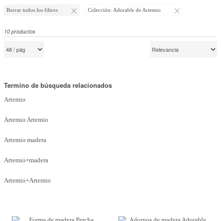
Marcas
Borrar todos los filtros
Colección:
Adorable de Artemio
Por Puntos
10
productos
Top Ventas
Temática
Termino de búsqueda relacionados
Iniciar sesión/Regístrate
Artemio
Somos Kimidori
Artemio Artemio
Artemio madera
Artemio+madera
Artemio+Artemio