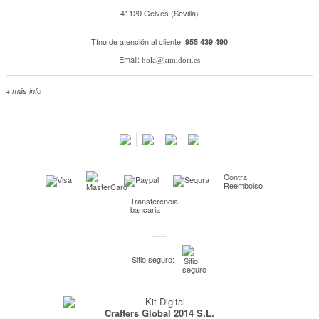
41120 Gelves (Sevilla)
Tfno de atención al cliente:
955 439 490
Email:
hola@kimidori.es
+ más info
Contacta con nosotros
Salimos en prensa
Preguntas frecuentes
Condiciones especiales de la promoción
Contra
Kimidori PRINT, nuestro servicio de impresión de fotos
Reembolso
Transferencia
Fondos Europeos
bancaria
Nuevo sistema de UNIÓN DE PEDIDOS
Condiciones especiales OUTLET
Sitio seguro:
Puntos de recompensa
Condiciones de envío y devoluciones
Crafters Global 2014 S.L.
Pago seguro y financiación