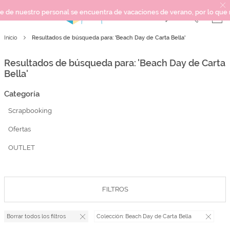
nuestro personal se encuentra de vacaciones de verano, por lo que no pod
Resultados de búsqueda para: 'Beach Day de Carta Bella'
Inicio
SCRAPBOOKING
KIMIDORI PRINT
Resultados de búsqueda para: 'Beach Day de Carta
MIXED MEDIA
Bella'
CRAFT Y DIY
Categoría
PAPELERÍA Y FIESTAS
Scrapbooking
REGALOS
Ofertas
PLANNERS
CROCHET
OUTLET
Próximamente
FILTROS
Novedades
Borrar todos los filtros
Colección:
Beach Day de Carta Bella
OUTLET