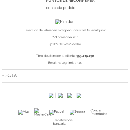
PUNTOS DE RECOMPENSA
con cada pedido
Dirección del almacén: Polígono Industrial Guadalquivir
C/Formación, nº 1
41120 Gelves (Sevilla)
Tfno de atención al cliente:
955 439 490
Email:
hola@kimidori.es
+ más info
Contacta con nosotros
Salimos en prensa
Preguntas frecuentes
Condiciones especiales de la promoción
Contra
Kimidori PRINT, nuestro servicio de impresión de fotos
Reembolso
Fondos Europeos
Transferencia
bancaria
Nuevo sistema de UNIÓN DE PEDIDOS