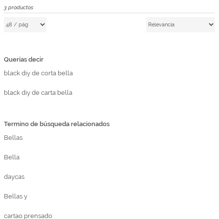
Marcas
3
productos
Por Puntos
Top Ventas
Querías decir
Temática
black diy de corta bella
black diy de carta bella
Iniciar sesión/Regístrate
Somos Kimidori
Termino de búsqueda relacionados
Bellas
Bella
daycas
Bellas y
cartao prensado