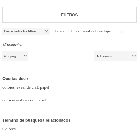
Marcas
FILTROS
Por Puntos
Top Ventas
Borrar todos los filtros
Colección:
Color Reveal de Crate Paper
Temática
15
productos
Iniciar sesión/Regístrate
Somos Kimidori
Querías decir
colores reveal de craft papel
color reveal de craft papel
Termino de búsqueda relacionados
Colores