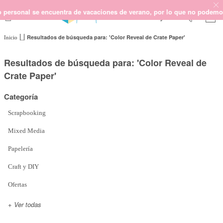
al se encuentra de vacaciones de verano, por lo que no podemos garanti
Resultados de búsqueda para: 'Color Reveal de Crate Paper'
Inicio
SCRAPBOOKING
KIMIDORI PRINT
Resultados de búsqueda para: 'Color Reveal de
MIXED MEDIA
Crate Paper'
CRAFT Y DIY
Categoría
PAPELERÍA Y FIESTAS
REGALOS
Scrapbooking
PLANNERS
Mixed Media
CROCHET
Papelería
Craft y DIY
Próximamente
Ofertas
Novedades
+ Ver todas
OUTLET