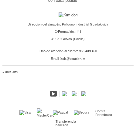
con cada pedido
Dirección del almacén: Polígono Industrial Guadalquivir
C/Formación, nº 1
41120 Gelves (Sevilla)
Tfno de atención al cliente:
955 439 490
Email:
hola@kimidori.es
+ más info
Contacta con nosotros
Salimos en prensa
Preguntas frecuentes
Condiciones especiales de la promoción
Kimidori PRINT, nuestro servicio de impresión de fotos
Contra
Reembolso
Fondos Europeos
Transferencia
bancaria
Nuevo sistema de UNIÓN DE PEDIDOS
Condiciones especiales OUTLET