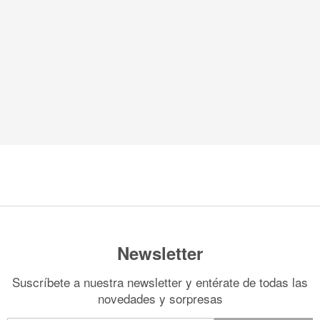
Organización
s
*Algodón peinado grosor L
Alta Moda Cotolana
Cor
Teepees
lbumes, Fundas y Tarjetas
Algodón peinado grosor XL
Maletas, bolsas y estuches
Gomitolo Doppio
Cor
+ Ver todas
Álbumes
Algodón peinado grosor 3XL
Organización papeles
Gomitolo Aloha
Cor
Portadas de madera
*Veggie Wool
Cajas y botes
Certo
Cor
o
Tarjetas
+ Ver todas
Muebles y carritos
Cake Fresco
Fundas
Decora tu scraproom
Gomitolo Summer Tweed
a
+ Ver todas
Carpetas y sobres organizadores
Trefili
Organización de sellos y troqueles
Romanza
s
escargables e imprimibles
Organiza tu escritorio
Its de Navidad Exclusivos
Newsletter
Suscríbete a nuestra newsletter y entérate de todas las
novedades y sorpresas