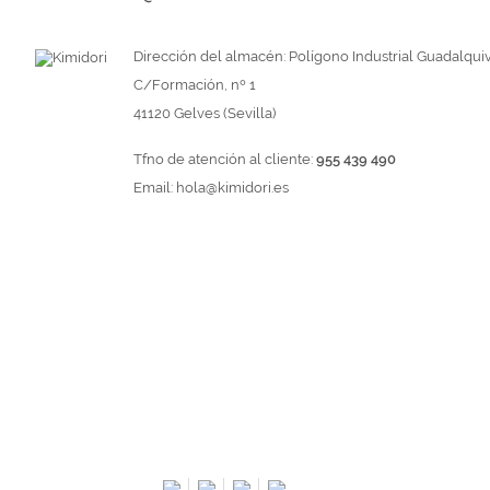
Dirección del almacén: Polígono Industrial Guadalquiv
C/Formación, nº 1
41120 Gelves (Sevilla)
Tfno de atención al cliente:
955 439 490
Email:
hola@kimidori.es