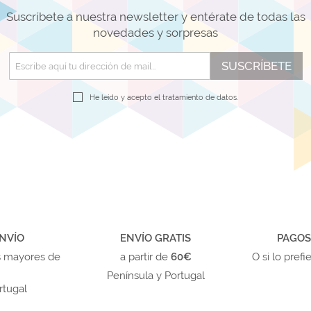
Suscríbete a nuestra newsletter y entérate de todas las
novedades y sorpresas
SUSCRÍBETE
He leído y acepto el
tratamiento de datos.
NVÍO
ENVÍO GRATIS
PAGOS
s mayores de
a partir de
60€
O si lo prefi
Península y Portugal
rtugal