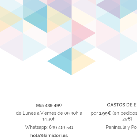
955 439 490
GASTOS DE E
de Lunes a Viernes de 09:30h a
por
1,99€
(en pedido
14:30h
25€)
Whatsapp: 639 419 541
Península y Po
hola@kimidori.es