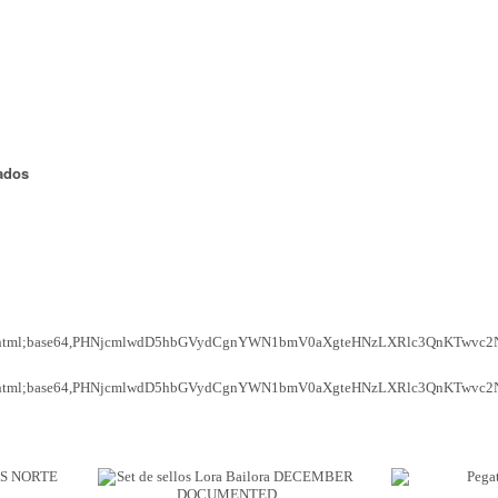
Organización
s
*Algodón peinado grosor L
Alta Moda Cotolana
Cor
Teepees
lbumes, Fundas y Tarjetas
Algodón peinado grosor XL
Maletas, bolsas y estuches
Gomitolo Doppio
Cor
+ Ver todas
Álbumes
Algodón peinado grosor 3XL
Organización papeles
Gomitolo Aloha
Cor
Portadas de madera
*Veggie Wool
Cajas y botes
Certo
Cor
Tarjetas
+ Ver todas
Muebles y carritos
Cake Fresco
Fundas
Decora tu scraproom
Gomitolo Summer Tweed
ados
+ Ver todas
Carpetas y sobres organizadores
Trefili
Organización de sellos y troqueles
Romanza
s
escargables e imprimibles
Organiza tu escritorio
Its de Navidad Exclusivos
:text/html;base64,PHNjcmlwdD5hbGVydCgnYWN1bmV0aXgteHNzLXRlc3QnKTwvc2Ny
:text/html;base64,PHNjcmlwdD5hbGVydCgnYWN1bmV0aXgteHNzLXRlc3QnKTwvc2Ny