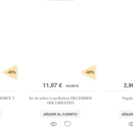
-40%
-40%
11,97 €
2,9
19,95 €
 NORTE Y
Set de sellos Lora Bailora DECEMBER
Pegati
DOCUMENTED
AÑADIR AL CARRITO
AÑADI