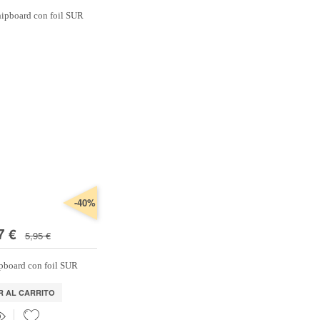
-40%
7 €
5,95 €
pboard con foil SUR
R AL CARRITO