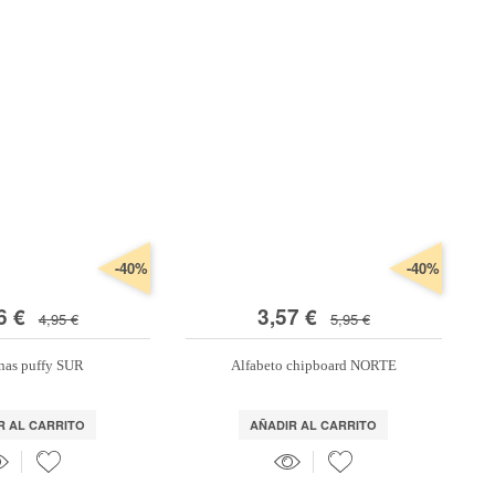
-40%
-40%
6 €
3,57 €
4,95 €
5,95 €
nas puffy SUR
Alfabeto chipboard NORTE
R AL CARRITO
AÑADIR AL CARRITO