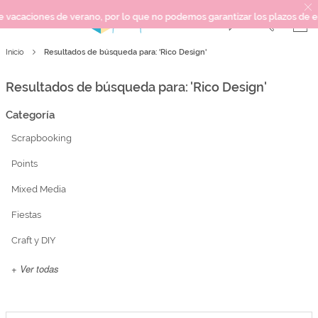
erano, por lo que no podemos garantizar los plazos de entrega ni respon
Resultados de búsqueda para: 'Rico Design'
Inicio
SCRAPBOOKING
KIMIDORI PRINT
Resultados de búsqueda para: 'Rico Design'
MIXED MEDIA
Categoría
CRAFT Y DIY
Scrapbooking
PAPELERÍA Y FIESTAS
REGALOS
Points
PLANNERS
Mixed Media
CROCHET
Fiestas
Craft y DIY
Próximamente
+ Ver todas
Novedades
OUTLET