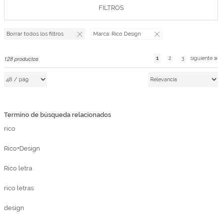
FILTROS
Marcas
Por Puntos
Borrar todos los filtros
Marca:
Rico Design
Top Ventas
128
productos
1
2
3
siguiente
Temática
Iniciar sesión/Regístrate
Somos Kimidori
Termino de búsqueda relacionados
rico
Rico+Design
Rico letra
rico letras
design