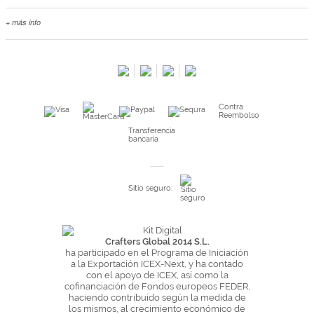
+ más info
Contacta con nosotros
Salimos en prensa
Preguntas frecuentes
Condiciones especiales de la promoción
Contra
Kimidori PRINT, nuestro servicio de impresión de fotos
Reembolso
Fondos Europeos
Transferencia
bancaria
Nuevo sistema de UNIÓN DE PEDIDOS
Condiciones especiales OUTLET
Sitio seguro:
Puntos de recompensa
Condiciones de envío y devoluciones
Pago seguro y financiación
Crafters Global 2014 S.L.
ha participado en el Programa de Iniciación
Condiciones generales de Compra
a la Exportación ICEX-Next, y ha contado
con el apoyo de ICEX, así como la
Aviso legal
cofinanciación de Fondos europeos FEDER,
haciendo contribuido según la medida de
Política de Privacidad
los mismos, al crecimiento económico de