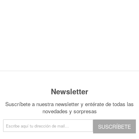
Organización
s
*Algodón peinado grosor L
Alta Moda Cotolana
Cor
Teepees
lbumes, Fundas y Tarjetas
Algodón peinado grosor XL
Maletas, bolsas y estuches
Gomitolo Doppio
Cor
+ Ver todas
Álbumes
Algodón peinado grosor 3XL
Organización papeles
Gomitolo Aloha
Cor
Portadas de madera
*Veggie Wool
Cajas y botes
Certo
Cor
Tarjetas
+ Ver todas
Muebles y carritos
Cake Fresco
Fundas
Decora tu scraproom
Gomitolo Summer Tweed
+ Ver todas
Carpetas y sobres organizadores
Trefili
Organización de sellos y troqueles
Romanza
s
escargables e imprimibles
Organiza tu escritorio
Its de Navidad Exclusivos
Newsletter
Suscríbete a nuestra newsletter y entérate de todas las
novedades y sorpresas
SUSCRÍBETE