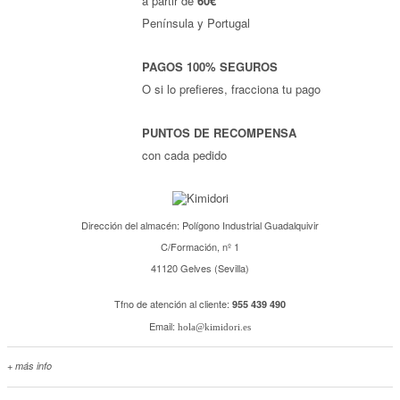
a partir de
60€
Península y Portugal
PAGOS 100% SEGUROS
O si lo prefieres, fracciona tu pago
PUNTOS DE RECOMPENSA
con cada pedido
Dirección del almacén: Polígono Industrial Guadalquivir
C/Formación, nº 1
41120 Gelves (Sevilla)
Tfno de atención al cliente:
955 439 490
Email:
hola@kimidori.es
+ más info
Contacta con nosotros