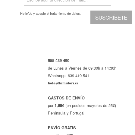
Marcas
He leído y acepto el
tratamiento de datos.
SUSCRÍBETE
Por Puntos
Top Ventas
Temática
Iniciar sesión/Regístrate
955 439 490
de Lunes a Viernes de 09:30h a 14:30h
Somos Kimidori
Whatsapp: 639 419 541
hola@kimidori.es
GASTOS DE ENVÍO
por
1,99€
(en pedidos mayores de 25€)
Península y Portugal
ENVÍO GRATIS