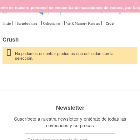
e de nuestro personal se encuentra de vacaciones de verano, por lo que
Crush
Inicio
Scrapbooking
Colecciones
We R Memory Keepers
SCRAPBOOKING
KIMIDORI PRINT
Crush
MIXED MEDIA
CRAFT Y DIY
No podemos encontrar productos que coincidan con la
selección.
PAPELERÍA Y FIESTAS
REGALOS
PLANNERS
CROCHET
Newsletter
Próximamente
Suscríbete a nuestra newsletter y entérate de todas las
Novedades
novedades y sorpresas
OUTLET