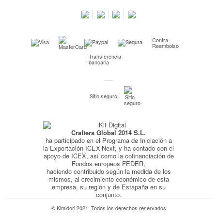
Salimos en prensa
Preguntas frecuentes
Condiciones especiales de la promoción
Contra
Kimidori PRINT, nuestro servicio de impresión de fotos
Reembolso
Transferencia
Fondos Europeos
bancaria
Nuevo sistema de UNIÓN DE PEDIDOS
Condiciones especiales OUTLET
Sitio seguro:
Puntos de recompensa
Condiciones de envío y devoluciones
Crafters Global 2014 S.L.
Pago seguro y financiación
ha participado en el Programa de Iniciación a
Condiciones generales de Compra
la Exportación ICEX-Next, y ha contado con el
apoyo de ICEX, así como la cofinanciación de
Aviso legal
Fondos europeos FEDER,
haciendo contribuido según la medida de los
Política de Privacidad
mismos, al crecimiento económico de esta
empresa, su región y de Estapaña en su
Política de Cookies
conjunto.
© Kimidori 2021. Todos los derechos reservados