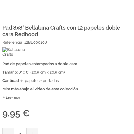
Marcas
Por Puntos
Saltar
al
comienzo
Pad 8x8" Bellaluna Crafts con 12 papeles doble
Top Ventas
de
cara Redhood
la
Temática
galería
Referencia
12BL000108
de
imágenes
Iniciar sesión/Regístrate
Pad de papeles estampados a doble cara
Somos Kimidori
Tamaño
: 8" x 8" (20,5 cm x 20,5 cm)
Cantidad
: 11 papeles + portadas
Mira más abajo el video de esta colección
+ Leer más
9,95 €