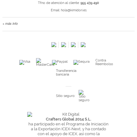
Tfno de atención al cliente:
955 439 490
Email:
hola@kimidori.es
+ más info
Contacta con nosotros
Salimos en prensa
Preguntas frecuentes
Condiciones especiales de la promoción
Contra
Kimidori PRINT, nuestro servicio de impresión de fotos
Reembolso
Fondos Europeos
Transferencia
bancaria
Nuevo sistema de UNIÓN DE PEDIDOS
Condiciones especiales OUTLET
Sitio seguro:
Puntos de recompensa
Condiciones de envío y devoluciones
Pago seguro y financiación
Crafters Global 2014 S.L.
ha participado en el Programa de Iniciación
Condiciones generales de Compra
a la Exportación ICEX-Next, y ha contado
con el apoyo de ICEX, así como la
Aviso legal