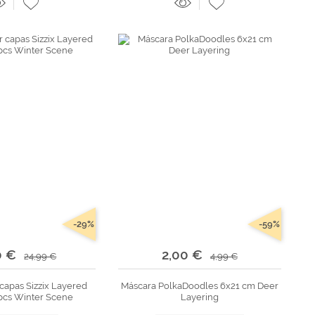
-29%
-59%
0 €
2,00 €
24,99 €
4,99 €
capas Sizzix Layered
Máscara PolkaDoodles 6x21 cm Deer
 pcs Winter Scene
Layering