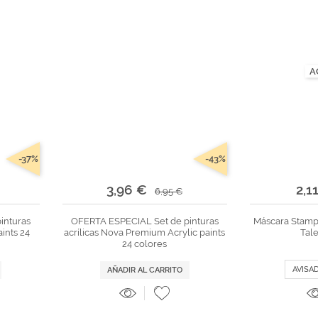
A
-37%
-43%
3,96 €
2,1
6,95 €
inturas
OFERTA ESPECIAL Set de pinturas
Máscara Stamp
ints 24
acrílicas Nova Premium Acrylic paints
Tal
24 colores
AVISA
AÑADIR AL CARRITO