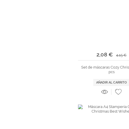
2,08 €
4,15 €
Set de máscaras Cozy Chri
pcs
AÑADIR AL CARRITO