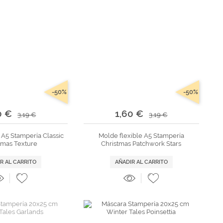
-50%
-50%
0 €
1,60 €
3,19 €
3,19 €
 A5 Stampería Classic
Molde flexible A5 Stampería
tmas Texture
Christmas Patchwork Stars
R AL CARRITO
AÑADIR AL CARRITO