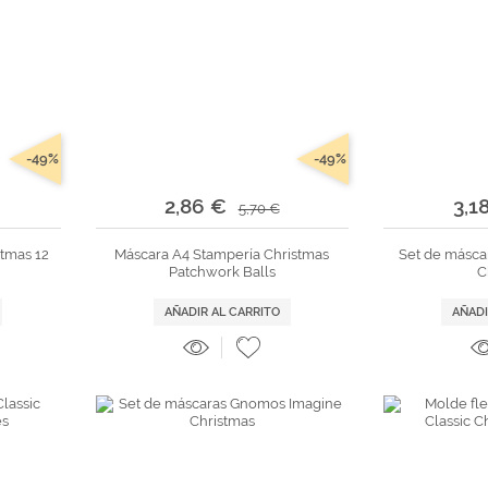
-49%
-49%
2,86 €
3,1
5,70 €
stmas 12
Máscara A4 Stampería Christmas
Set de másca
Patchwork Balls
C
AÑADIR AL CARRITO
AÑADI