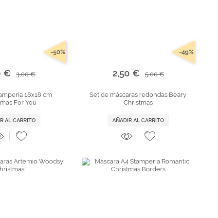
-50%
-49%
0 €
2,50 €
3,00 €
5,00 €
ampería 18x18 cm
Set de máscaras redondas Beary
tmas For You
Christmas
R AL CARRITO
AÑADIR AL CARRITO