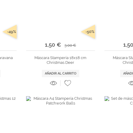
-49%
-50%
1,50 €
1,5
3,00 €
aravana
Máscara Stampería 18x18 cm
Máscara St
Christmas Deer
Chris
AÑADIR AL CARRITO
AÑADI