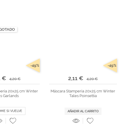
GOTADO
-49%
-49%
1 €
2,11 €
4,20 €
4,20 €
ería 20x25 cm Winter
Máscara Stampería 20x25 cm Winter
es Garlands
Tales Poinsettia
DME SI VUELVE
AÑADIR AL CARRITO