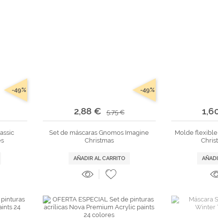
-49%
-49%
2,88 €
1,6
5,75 €
assic
Set de máscaras Gnomos Imagine
Molde flexible
es
Christmas
Chris
AÑADIR AL CARRITO
AÑADI