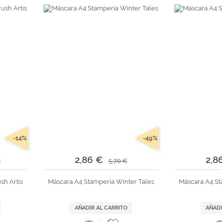
-14%
-49%
2,86 €
2,8
€
5,70 €
sh Artis
Máscara A4 Stampería Winter Tales
Máscara A4 St
AÑADIR AL CARRITO
AÑADI