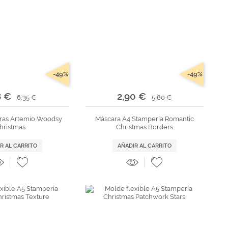
-49%
-49%
8 €
2,90 €
6,35 €
5,80 €
ras Artemio Woodsy
Máscara A4 Stampería Romantic
hristmas
Christmas Borders
R AL CARRITO
AÑADIR AL CARRITO