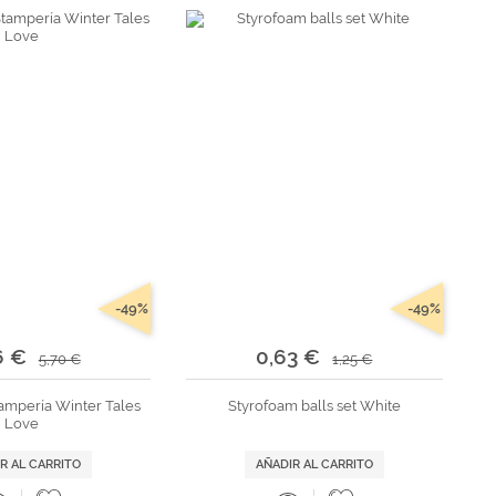
-49%
-49%
6 €
0,63 €
5,70 €
1,25 €
ampería Winter Tales
Styrofoam balls set White
Love
R AL CARRITO
AÑADIR AL CARRITO