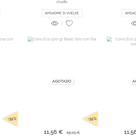
crudo
AVISADME SI VUELVE
AVISA
AGOTADO
A
-39%
-39%
11,56 €
11,5
19,25 €