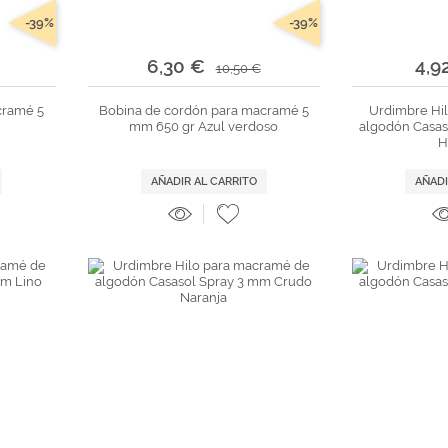
-39%
-39%
6,30 €
4,9
10,50 €
cramé 5
Bobina de cordón para macramé 5
Urdimbre Hi
mm 650 gr Azul verdoso
algodón Casas
H
AÑADIR AL CARRITO
AÑADI