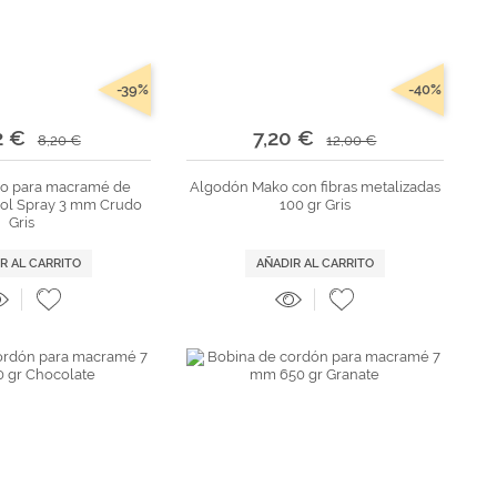
-39%
-40%
2 €
7,20 €
8,20 €
12,00 €
lo para macramé de
Algodón Mako con fibras metalizadas
ol Spray 3 mm Crudo
100 gr Gris
Gris
R AL CARRITO
AÑADIR AL CARRITO