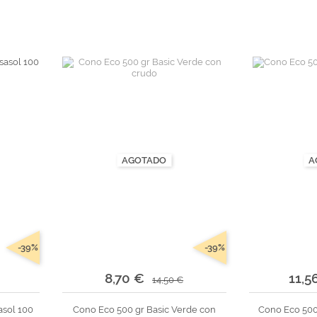
tr
andes
*Algodón peinado grosor L
Alta Moda Cotolana
Teepees
Álbumes, Fundas y Tarjetas
Or
Algodón peinado grosor XL
Gomitolo Doppio
+ Ver todas
Álbumes
Algodón peinado grosor 3XL
Gomitolo Aloha
can
Portadas de madera
*Veggie Wool
Certo
Tarjetas
+ Ver todas
Cake Fresco
Fundas
Gomitolo Summer Tweed
+ Ver todas
Trefili
Romanza
álicos
Descargables e imprimibles
AGOTADO
A
KIts de Navidad Exclusivos
-39%
-39%
8,70 €
11,5
14,50 €
asol 100
Cono Eco 500 gr Basic Verde con
Cono Eco 500