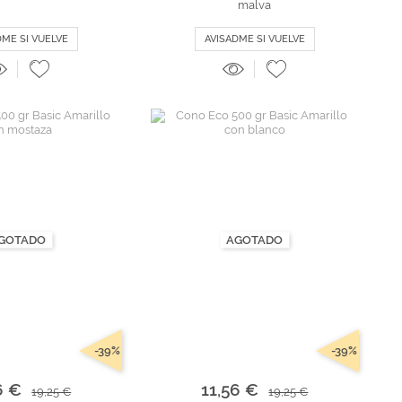
malva
DME SI VUELVE
AVISADME SI VUELVE
GOTADO
AGOTADO
-39%
-39%
6 €
11,56 €
19,25 €
19,25 €