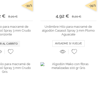
-39%
-39%
2 €
4,92 €
8,20 €
8,20 €
lo para macramé de
Urdimbre Hilo para macramé de
ol Spray 3 mm Crudo
algodón Casasol Spray 3 mm Plomo
orizonte
Aguacate
AVISADME SI VUELVE
R AL CARRITO