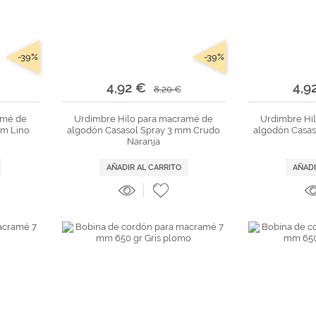
-39%
-39%
4,92 €
4,9
8,20 €
amé de
Urdimbre Hilo para macramé de
Urdimbre Hi
mm Lino
algodón Casasol Spray 3 mm Crudo
algodón Casas
Naranja
AÑADIR AL CARRITO
AÑADI