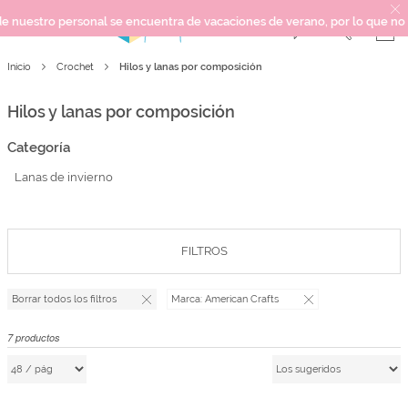
stro personal se encuentra de vacaciones de verano, por lo que no podemo
Hilos y lanas por composición
Inicio
Crochet
SCRAPBOOKING
KIMIDORI PRINT
Hilos y lanas por composición
MIXED MEDIA
Categoría
CRAFT Y DIY
Lanas de invierno
PAPELERÍA Y FIESTAS
REGALOS
PLANNERS
FILTROS
CROCHET
Borrar todos los filtros
Marca:
American Crafts
Próximamente
7
productos
Novedades
OUTLET