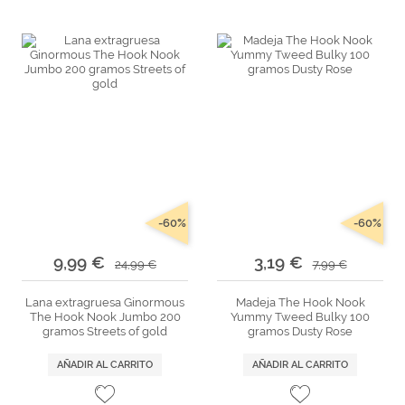
Marcas
Por Puntos
Top Ventas
Temática
Iniciar sesión/Regístrate
Somos Kimidori
-60%
-60%
9,99 €
3,19 €
24,99 €
7,99 €
Lana extragruesa Ginormous
Madeja The Hook Nook
The Hook Nook Jumbo 200
Yummy Tweed Bulky 100
gramos Streets of gold
gramos Dusty Rose
AÑADIR AL CARRITO
AÑADIR AL CARRITO