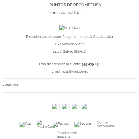
PUNTOS DE RECOMPENSA
con cada pedido
Dirección del almacén: Polígono Industrial Guadalquivir
C/Formación, nº 1
41120 Gelves (Sevilla)
Tfno de atención al cliente:
955 439 490
Email:
hola@kimidori.es
+ más info
Contacta con nosotros
Salimos en prensa
Preguntas frecuentes
Condiciones especiales de la promoción
Contra
Kimidori PRINT, nuestro servicio de impresión de fotos
Reembolso
Fondos Europeos
Transferencia
bancaria