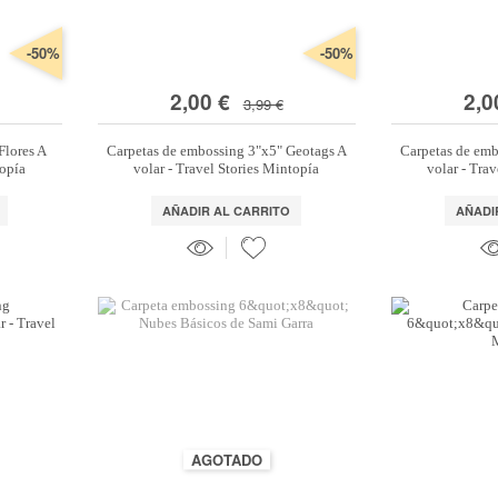
-50%
-50%
2,00 €
2,0
3,99 €
Flores A
Carpetas de embossing 3"x5" Geotags A
Carpetas de emb
topía
volar - Travel Stories Mintopía
volar - Tra
AÑADIR AL CARRITO
AÑADI
AGOTADO