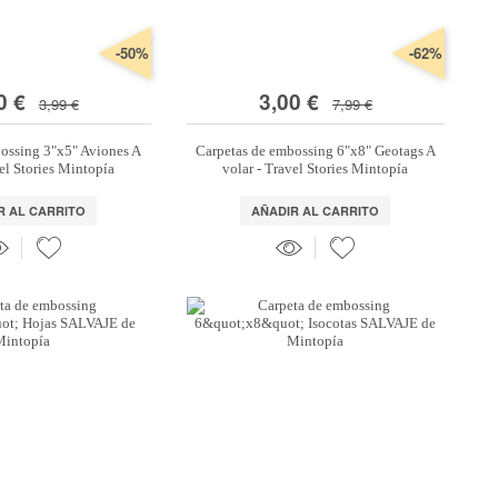
-50%
-62%
0 €
3,00 €
3,99 €
7,99 €
ossing 3"x5" Aviones A
Carpetas de embossing 6"x8" Geotags A
vel Stories Mintopía
volar - Travel Stories Mintopía
R AL CARRITO
AÑADIR AL CARRITO