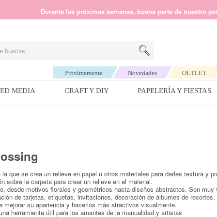
liente de lunes a viernes de 09.30 h a 14.00 h. Para cualquier consulta e
Durante las próximas semanas, buena parte de nuestro personal se encue
Próximamente
Novedades
OUTLET
ED MEDIA
CRAFT Y DIY
PAPELERÍA Y FIESTAS
dhesivos
Decora tu mesa dulce
Caligrafía y lettering
Hilos y lanas de Scheepjes
Estampación
Decoración
Hilos y lanas Katia
Bor
Cinta doble cara
Bolsas de papel
Rotuladores de lettering
*Scheepjes Catona
Tintas
Bolas de Navidad para decorar
Concept Cosmopolitan
DM
n
Líquidos
Pajitas
Blocs y cuadernos de lettering
Scheepjes Sweet Treat
Embossing
Magnet Studio
Concept Boheme
Sch
bossing
Foam
Cajas de palomitas
Libros
*Scheepjes Cahlista
Sellos
Pocket Frames
Concept Yoga
Sti
la que se crea un relieve en papel u otros materiales para darles textura y p
Pistolas de pegamento
Blondas de papel
Plumas y tintas
+ Ver todas
Herramientas de estampación
Lightbox
+ Ver todas
Pla
 sobre la carpeta para crear un relieve en el material.
des
Dots
Vasos
Sets de lettering
Carvado de sellos
Láminas y objetos decorativos
o, desde motivos florales y geométricos hasta diseños abstractos. Son muy v
Hilos y lanas de Casasol
Hilos y lanas Lana Grossa
Hil
ción de tarjetas, etiquetas, invitaciones, decoración de álbumes de recortes
Imanes
Sellos de lacre
Marquee Love
e mejorar su apariencia y hacerlos más atractivos visualmente.
Agendas y libros de firmas
Kits de manualidades
Algodón peinado grosor M
Algodón Pima
Urd
a herramienta útil para los amantes de la manualidad y artistas
Especiales
Letter Boards