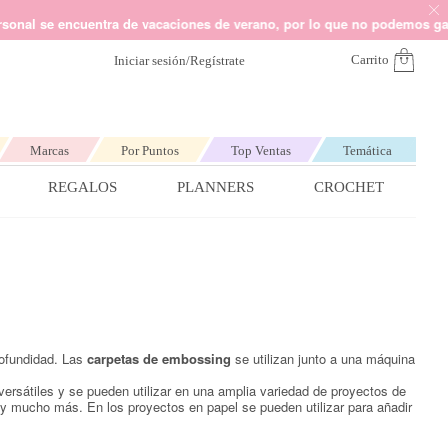
nvía un mail a
hola@kimidori.es
Somos Kimidori
ntra de vacaciones de verano, por lo que no podemos garantizar los pla
Carrito
Iniciar sesión/Regístrate
Marcas
Por Puntos
Top Ventas
Temática
REGALOS
PLANNERS
CROCHET
dado y Punto de Cruz
Marcas más populares
Marcas más populares
Marcas más populares
Marcas más populares
Marcas más populares
C muliné
eepjes Sweet Treat
tch It de Lora Bailora
rofundidad. Las
carpetas de embossing
se utilizan junto a una máquina
ntillas de bordado
Por temática
Por temática
Por temática
Por temática
Los planners más buscados
ersátiles y se pueden utilizar en una amplia variedad de proyectos de
os para macramé
, y mucho más. En los proyectos en papel se pueden utilizar para añadir
Alúa Cid
Navidad
Navidad
Navidad
Happy
Kelly Creates
Carpe Diem
Invierno
Invierno
Verano
Heidi Swapp
Halloween
Corazones
Midoris
Otoño
Heidi Swapp
J Davenport
Comunión
Estrellas
Invierno
Planner
imbre
Castellano
Tim Holtz
Navidad
Bebé
Heidi Swapp
Profesores
Bebé Niño
Niño
J Davenport
Bebé Niña
Tropical
Escolar
Kelly Creates
Vicki Boutin
Unicornios
Bodas