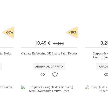
-30%
-30%
10,49 €
3,2
14,99 €
Tim Holtz
Carpeta Embossing 3D Sizzix Palm Repeat
Carpeta de 
Consortium
AÑADIR AL CARRITO
AÑADI