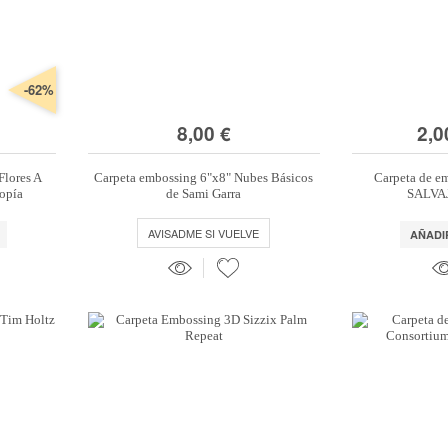
-62%
8,00 €
2,0
Flores A
Carpeta embossing 6"x8" Nubes Básicos
Carpeta de e
topía
de Sami Garra
SALVAJ
AVISADME SI VUELVE
AÑADI