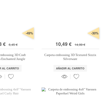
-49%
-30%
3 €
10,49 €
6,45 €
14,99 €
embossing 3D Craft
Carpeta embossing 3D Textured Sizzix
 Enchanted Jungle
Silverware
R AL CARRITO
AÑADIR AL CARRITO