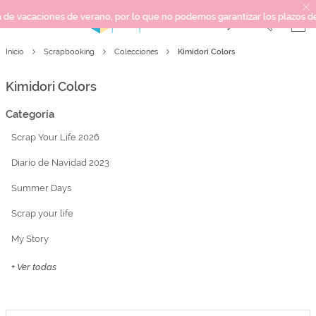
e verano, por lo que no podemos garantizar los plazos de entrega ni res
Kimidori Colors
Inicio
Scrapbooking
Colecciones
SCRAPBOOKING
KIMIDORI PRINT
Kimidori Colors
MIXED MEDIA
Categoría
CRAFT Y DIY
Scrap Your Life 2026
PAPELERÍA Y FIESTAS
REGALOS
Diario de Navidad 2023
PLANNERS
Summer Days
CROCHET
Scrap your life
My Story
Próximamente
+ Ver todas
Novedades
OUTLET