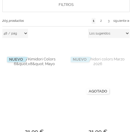
FILTROS
Marcas
Por Puntos
1
2
3
siguiente
205
productos
Top Ventas
Temática
Iniciar sesión/Regístrate
NUEVO
NUEVO
Somos Kimidori
AGOTADO
21,99 €
21,99 €