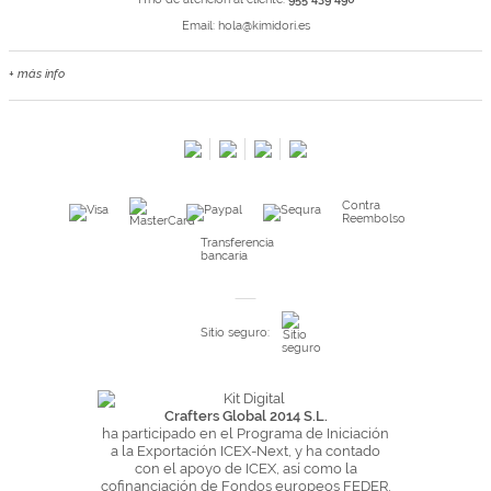
Email:
hola@kimidori.es
+ más info
Contacta con nosotros
Salimos en prensa
Preguntas frecuentes
Condiciones especiales de la promoción
Contra
Kimidori PRINT, nuestro servicio de impresión de fotos
Reembolso
Fondos Europeos
Transferencia
bancaria
Nuevo sistema de UNIÓN DE PEDIDOS
Condiciones especiales OUTLET
Sitio seguro:
Puntos de recompensa
Condiciones de envío y devoluciones
Pago seguro y financiación
Crafters Global 2014 S.L.
ha participado en el Programa de Iniciación
Condiciones generales de Compra
a la Exportación ICEX-Next, y ha contado
con el apoyo de ICEX, así como la
Aviso legal
cofinanciación de Fondos europeos FEDER,