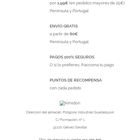
por
1,99€
(en pedidos mayores de 25€)
Península y Portugal
ENVÍO GRATIS
a partir de
60€
Península y Portugal
PAGOS 100% SEGUROS
O si lo prefieres, fracciona tu pago
PUNTOS DE RECOMPENSA
con cada pedido
Dirección del almacén: Polígono Industrial Guadalquivir
C/Formación, nº 1
41120 Gelves (Sevilla)
Tfno de atención al cliente:
955 439 490