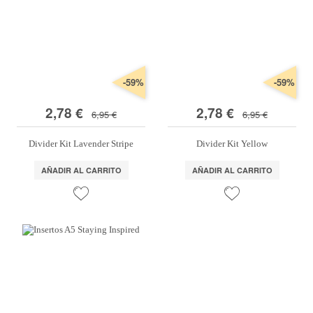
Marcas
Por Puntos
Top Ventas
-59%
-59%
Temática
2,78 €
2,78 €
6,95 €
6,95 €
Iniciar sesión/Regístrate
Divider Kit Lavender Stripe
Divider Kit Yellow
Somos Kimidori
AÑADIR AL CARRITO
AÑADIR AL CARRITO