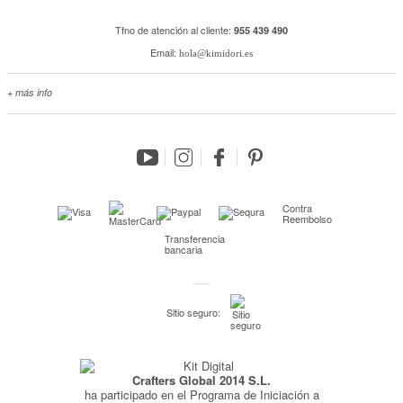
Tfno de atención al cliente:
955 439 490
Email:
hola@kimidori.es
+ más info
Contacta con nosotros
Salimos en prensa
Preguntas frecuentes
Condiciones especiales de la promoción
Kimidori PRINT, nuestro servicio de impresión de fotos
Contra
Reembolso
Fondos Europeos
Transferencia
bancaria
Nuevo sistema de UNIÓN DE PEDIDOS
Condiciones especiales OUTLET
Sitio seguro:
Puntos de recompensa
Condiciones de envío y devoluciones
Pago seguro y financiación
Crafters Global 2014 S.L.
ha participado en el Programa de Iniciación a
Condiciones generales de Compra