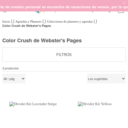
e nuestro personal se encuentra de vacaciones de verano, por lo que no
Inicio
Agendas y Planners
Colecciones de planners y agendas
SCRAPBOOKING
Color Crush de Webster's Pages
KIMIDORI PRINT
Color Crush de Webster's Pages
MIXED MEDIA
CRAFT Y DIY
FILTROS
PAPELERÍA Y FIESTAS
REGALOS
3
productos
PLANNERS
CROCHET
Próximamente
Novedades
OUTLET