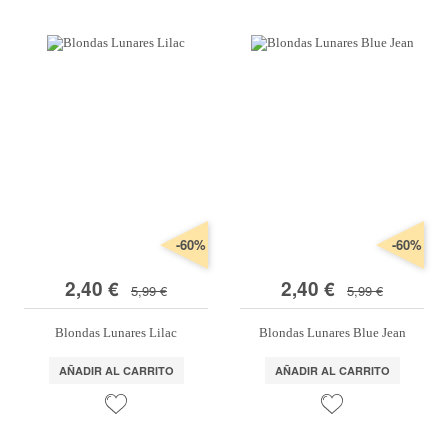
Marcas
Por Puntos
Top Ventas
Temática
Iniciar sesión/Regístrate
Somos Kimidori
-60%
-60%
2,40 €
2,40 €
5,99 €
5,99 €
Blondas Lunares Lilac
Blondas Lunares Blue Jean
AÑADIR AL CARRITO
AÑADIR AL CARRITO