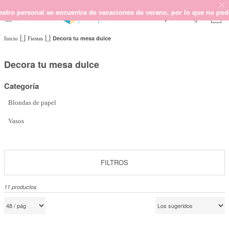
personal se encuentra de vacaciones de verano, por lo que no podemos ga
Decora tu mesa dulce
Inicio
Fiestas
SCRAPBOOKING
KIMIDORI PRINT
Decora tu mesa dulce
MIXED MEDIA
Categoría
CRAFT Y DIY
PAPELERÍA Y FIESTAS
Blondas de papel
REGALOS
Vasos
PLANNERS
CROCHET
FILTROS
Próximamente
11
productos
Novedades
OUTLET