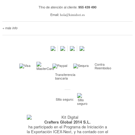
Tfno de atención al cliente:
955 439 490
Email:
hola@kimidori.es
+ más info
Contacta con nosotros
Salimos en prensa
Preguntas frecuentes
Condiciones especiales de la promoción
Contra
Kimidori PRINT, nuestro servicio de impresión de fotos
Reembolso
Transferencia
Fondos Europeos
bancaria
Nuevo sistema de UNIÓN DE PEDIDOS
Condiciones especiales OUTLET
Sitio seguro:
Puntos de recompensa
Condiciones de envío y devoluciones
Crafters Global 2014 S.L.
Pago seguro y financiación
ha participado en el Programa de Iniciación a
Condiciones generales de Compra
la Exportación ICEX-Next, y ha contado con el