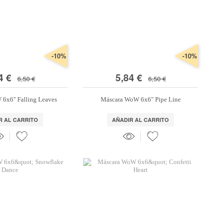
-10%
-10%
4 €
5,84 €
6,50 €
6,50 €
6x6" Falling Leaves
Máscara WoW 6x6" Pipe Line
R AL CARRITO
AÑADIR AL CARRITO