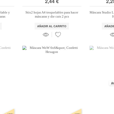
2,44 €
2,2
elable y
Stix2 hojas A4 troquelables para hacer
Máscara Studio L
aras
máscaras y die cuts 2 pcs
AÑADIR AL CARRITO
AÑADI
A