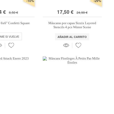
-10%
-29%
4 €
17,50 €
6,50 €
24,99 €
6x6" Confetti Square
Máscaras por capas Sizzix Layered
Stencils 4 pcs Winter Scene
DME SI VUELVE
AÑADIR AL CARRITO