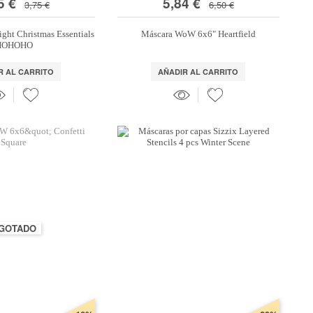
5 €
5,84 €
3,75 €
6,50 €
ight Christmas Essentials
Máscara WoW 6x6" Heartfield
HOHOHO
R AL CARRITO
AÑADIR AL CARRITO
GOTADO