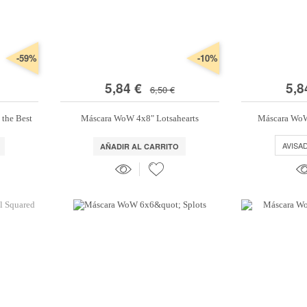
-59%
-10%
5,84 €
5,8
6,50 €
 the Best
Máscara WoW 4x8" Lotsahearts
Máscara WoW
AVISA
AÑADIR AL CARRITO