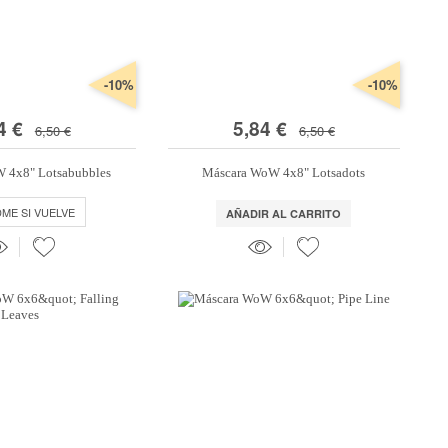
-10%
-10%
4 €
5,84 €
6,50 €
6,50 €
 4x8" Lotsabubbles
Máscara WoW 4x8" Lotsadots
DME SI VUELVE
AÑADIR AL CARRITO