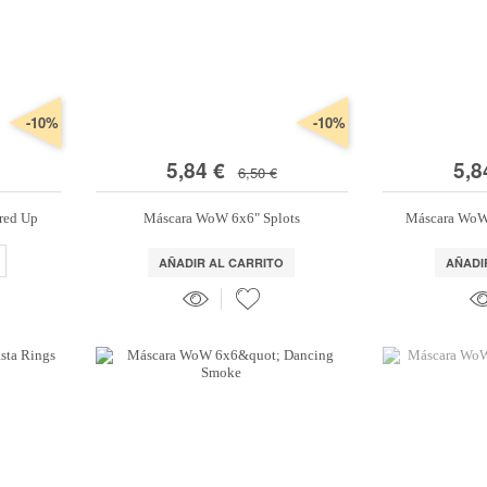
-10%
-10%
5,84 €
5,8
6,50 €
red Up
Máscara WoW 6x6" Splots
Máscara WoW 
AÑADIR AL CARRITO
AÑADI