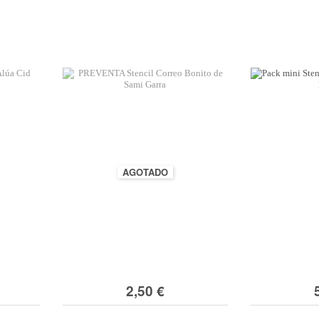
Organización
s
*Algodón peinado grosor L
Alta Moda Cotolana
Cor
Teepees
lbumes, Fundas y Tarjetas
Algodón peinado grosor XL
Maletas, bolsas y estuches
Gomitolo Doppio
Cor
+ Ver todas
Álbumes
Algodón peinado grosor 3XL
Organización papeles
Gomitolo Aloha
Cor
Portadas de madera
*Veggie Wool
Cajas y botes
Certo
Cor
Tarjetas
+ Ver todas
Muebles y carritos
Cake Fresco
Fundas
Decora tu scraproom
Gomitolo Summer Tweed
+ Ver todas
Carpetas y sobres organizadores
Trefili
Organización de sellos y troqueles
Romanza
s
escargables e imprimibles
Organiza tu escritorio
AGOTADO
Its de Navidad Exclusivos
2,50 €