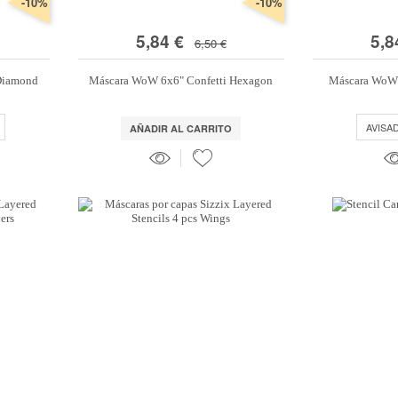
-10%
-10%
5,84 €
5,8
6,50 €
Diamond
Máscara WoW 6x6" Confetti Hexagon
Máscara WoW 
AVISA
AÑADIR AL CARRITO