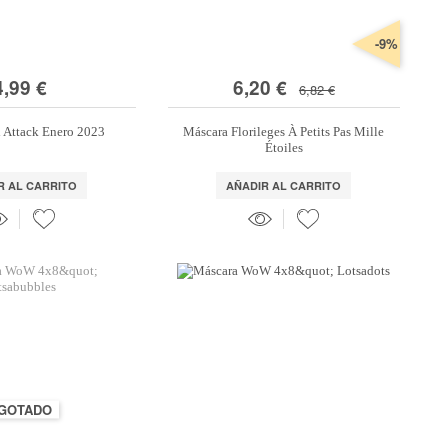
-9%
4,99 €
6,20 €
6,82 €
d Attack Enero 2023
Máscara Florileges À Petits Pas Mille
Étoiles
R AL CARRITO
AÑADIR AL CARRITO
GOTADO