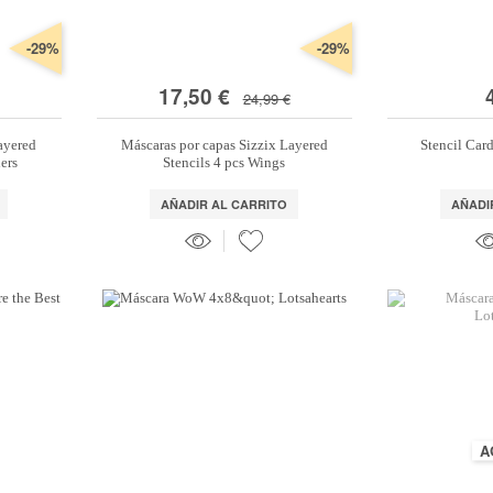
-29%
-29%
17,50 €
24,99 €
ayered
Máscaras por capas Sizzix Layered
Stencil Car
ders
Stencils 4 pcs Wings
AÑADIR AL CARRITO
AÑADI
A