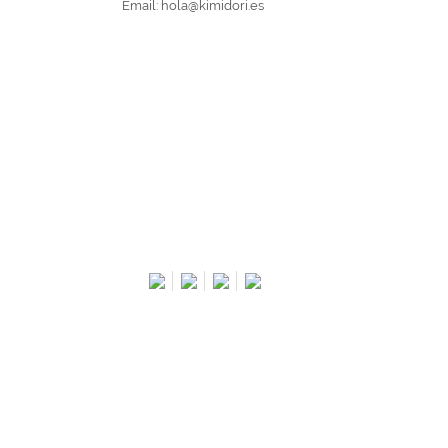
Email:
hola@kimidori.es