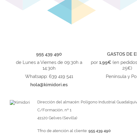
955 439 490
GASTOS DE E
de Lunes a Viernes de 09:30h a
por
1,99€
(en pedido
14:30h
25€)
Whatsapp: 639 419 541
Península y Po
hola@kimidori.es
Dirección del almacén: Polígono Industrial Guadalquiv
C/Formación, nº 1
41120 Gelves (Sevilla)
Tfno de atención al cliente:
955 439 490