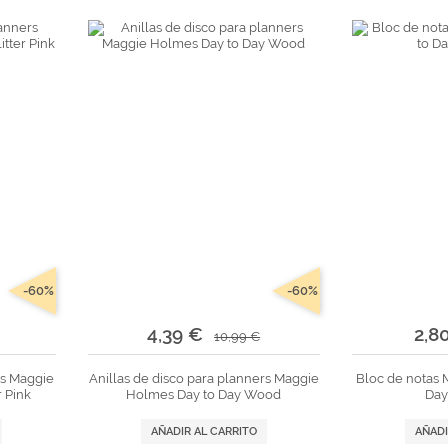
tr
andes
*Algodón peinado grosor L
Alta Moda Cotolana
Teepees
Álbumes, Fundas y Tarjetas
Or
Algodón peinado grosor XL
Gomitolo Doppio
+ Ver todas
Álbumes
Algodón peinado grosor 3XL
Gomitolo Aloha
can
Portadas de madera
*Veggie Wool
Certo
Tarjetas
+ Ver todas
Cake Fresco
Fundas
Gomitolo Summer Tweed
+ Ver todas
Trefili
Romanza
álicos
Descargables e imprimibles
KIts de Navidad Exclusivos
-60%
-60%
4,39 €
2,8
10,99 €
rs Maggie
Anillas de disco para planners Maggie
Bloc de notas
r Pink
Holmes Day to Day Wood
Day
AÑADIR AL CARRITO
AÑADI