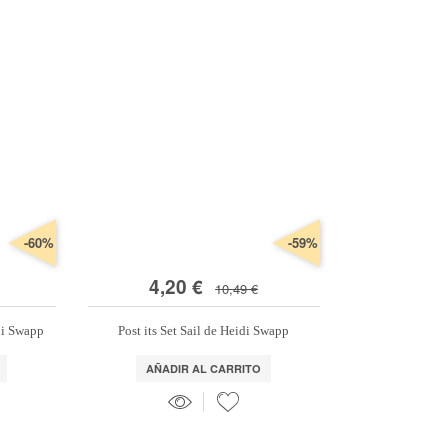
-60%
-59%
4,20 €
10,49 €
di Swapp
Post its Set Sail de Heidi Swapp
AÑADIR AL CARRITO