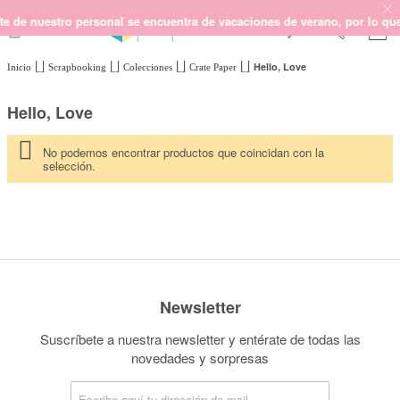
de nuestro personal se encuentra de vacaciones de verano, por lo que no
Hello, Love
Inicio
Scrapbooking
Colecciones
Crate Paper
SCRAPBOOKING
KIMIDORI PRINT
Hello, Love
MIXED MEDIA
CRAFT Y DIY
No podemos encontrar productos que coincidan con la
selección.
PAPELERÍA Y FIESTAS
REGALOS
PLANNERS
CROCHET
Newsletter
Próximamente
Suscríbete a nuestra newsletter y entérate de todas las
Novedades
novedades y sorpresas
OUTLET