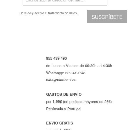
Marcas
He leído y acepto el
tratamiento de datos.
SUSCRÍBETE
Por Puntos
Top Ventas
Temática
Iniciar sesión/Regístrate
955 439 490
de Lunes a Viernes de 09:30h a 14:30h
Somos Kimidori
Whatsapp: 639 419 541
hola@kimidori.es
GASTOS DE ENVÍO
por
1,99€
(en pedidos mayores de 25€)
Península y Portugal
ENVÍO GRATIS