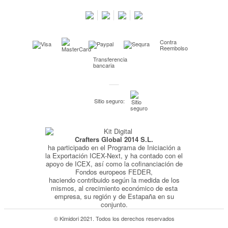
Salimos en prensa
Preguntas frecuentes
Condiciones especiales de la promoción
Contra
Kimidori PRINT, nuestro servicio de impresión de fotos
Reembolso
Transferencia
Fondos Europeos
bancaria
Nuevo sistema de UNIÓN DE PEDIDOS
Condiciones especiales OUTLET
Sitio seguro:
Puntos de recompensa
Condiciones de envío y devoluciones
Crafters Global 2014 S.L.
Pago seguro y financiación
ha participado en el Programa de Iniciación a
Condiciones generales de Compra
la Exportación ICEX-Next, y ha contado con el
apoyo de ICEX, así como la cofinanciación de
Aviso legal
Fondos europeos FEDER,
haciendo contribuido según la medida de los
Política de Privacidad
mismos, al crecimiento económico de esta
empresa, su región y de Estapaña en su
Política de Cookies
conjunto.
© Kimidori 2021. Todos los derechos reservados