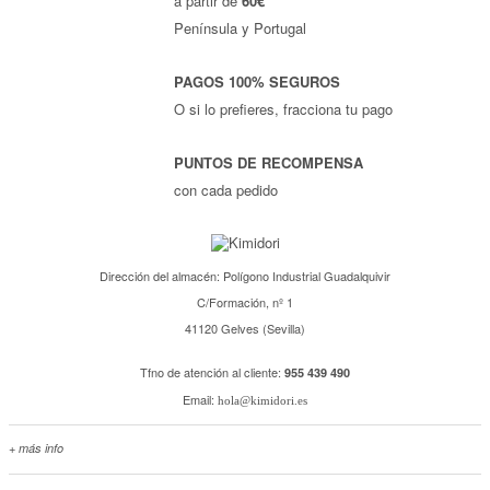
a partir de
60€
Península y Portugal
PAGOS 100% SEGUROS
O si lo prefieres, fracciona tu pago
PUNTOS DE RECOMPENSA
con cada pedido
Dirección del almacén: Polígono Industrial Guadalquivir
C/Formación, nº 1
41120 Gelves (Sevilla)
Tfno de atención al cliente:
955 439 490
Email:
hola@kimidori.es
+ más info
Contacta con nosotros