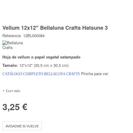
Marcas
Por Puntos
Saltar
al
Vellum 12x12" Bellaluna Crafts Hatsune 3
comienzo
Top Ventas
de
Referencia
12BL000084
la
Temática
galería
de
imágenes
Hoja de vellum o papel vegetal estampado
Iniciar sesión/Regístrate
Tamaño
: 12"x12" (30,5 cm x 30,5 cm)
Somos Kimidori
Pincha para ver
CATÁLOGO COMPLETO BELLALUNA CRAFTS
+ Leer más
3,25 €
AVISADME SI VUELVE