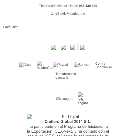
Tfno de atención al cliente:
955 439 490
Email:
hola@kimidori.es
+ más info
Contacta con nosotros
Salimos en prensa
Preguntas frecuentes
Condiciones especiales de la promoción
Contra
Kimidori PRINT, nuestro servicio de impresión de fotos
Reembolso
Transferencia
Fondos Europeos
bancaria
Nuevo sistema de UNIÓN DE PEDIDOS
Condiciones especiales OUTLET
Sitio seguro:
Puntos de recompensa
Condiciones de envío y devoluciones
Crafters Global 2014 S.L.
Pago seguro y financiación
ha participado en el Programa de Iniciación a
Condiciones generales de Compra
la Exportación ICEX-Next, y ha contado con el
apoyo de ICEX, así como la cofinanciación de