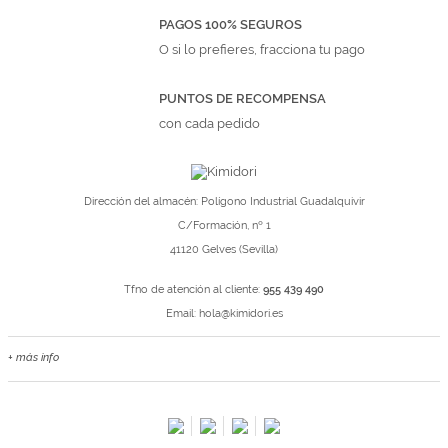
PAGOS 100% SEGUROS
O si lo prefieres, fracciona tu pago
PUNTOS DE RECOMPENSA
con cada pedido
Dirección del almacén: Polígono Industrial Guadalquivir
C/Formación, nº 1
41120 Gelves (Sevilla)
Tfno de atención al cliente:
955 439 490
Email:
hola@kimidori.es
+ más info
Contacta con nosotros
Salimos en prensa
Preguntas frecuentes