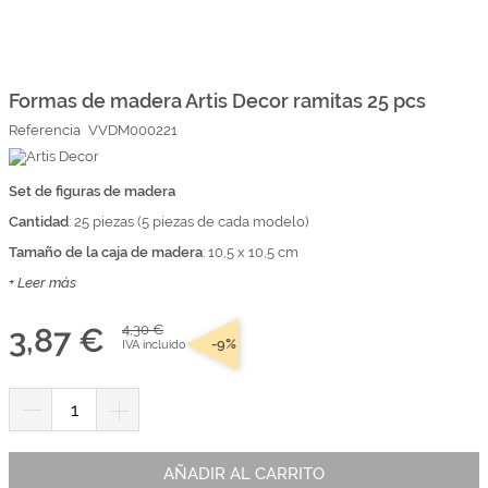
Marcas
Por Puntos
Saltar
al
comienzo
Formas de madera Artis Decor ramitas 25 pcs
Top Ventas
de
Referencia
VVDM000221
la
Temática
galería
de
imágenes
Set de figuras de madera
Iniciar sesión/Regístrate
Cantidad
: 25 piezas (5 piezas de cada modelo)
Somos Kimidori
Tamaño de la caja de madera
: 10,5 x 10,5 cm
+ Leer más
3,87 €
4,30 €
-9%
IVA incluido
AÑADIR AL CARRITO