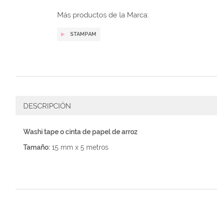
galería
de
Más productos de la Marca:
imágenes
STAMPAM
DESCRIPCIÓN
Washi tape o cinta de papel de arroz
Tamaño:
15 mm x 5 metros