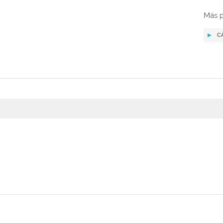
Más p
C