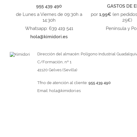
955 439 490
GASTOS DE E
de Lunes a Viernes de 09:30h a
por
1,99€
(en pedido
14:30h
25€)
Whatsapp: 639 419 541
Península y Po
hola@kimidori.es
Dirección del almacén: Polígono Industrial Guadalquiv
C/Formación, nº 1
41120 Gelves (Sevilla)
Tfno de atención al cliente:
955 439 490
Email:
hola@kimidori.es