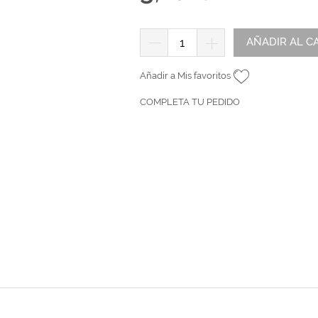
tr
andes
*Algodón peinado grosor L
Alta Moda Cotolana
Teepees
Álbumes, Fundas y Tarjetas
Or
Algodón peinado grosor XL
Gomitolo Doppio
+ Ver todas
AÑADIR AL C
Álbumes
Algodón peinado grosor 3XL
Gomitolo Aloha
can
Portadas de madera
*Veggie Wool
Certo
Añadir a Mis favoritos
Tarjetas
+ Ver todas
Cake Fresco
COMPLETA TU PEDIDO
Fundas
Gomitolo Summer Tweed
+ Ver todas
Trefili
Romanza
álicos
Descargables e imprimibles
KIts de Navidad Exclusivos