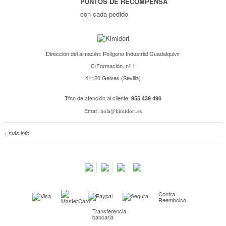
PUNTOS DE RECOMPENSA
con cada pedido
Dirección del almacén: Polígono Industrial Guadalquivir
C/Formación, nº 1
41120 Gelves (Sevilla)
Tfno de atención al cliente:
955 439 490
Email:
hola@kimidori.es
+ más info
Contacta con nosotros
Salimos en prensa
Preguntas frecuentes
Condiciones especiales de la promoción
Contra
Kimidori PRINT, nuestro servicio de impresión de fotos
Reembolso
Transferencia
Fondos Europeos
bancaria
Nuevo sistema de UNIÓN DE PEDIDOS