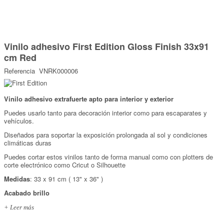
Marcas
Por Puntos
Saltar
al
Vinilo adhesivo First Edition Gloss Finish 33x91
comienzo
Top Ventas
de
cm Red
la
Temática
galería
Referencia
VNRK000006
de
imágenes
Iniciar sesión/Regístrate
Vinilo adhesivo extrafuerte apto para interior y exterior
Puedes usarlo tanto para decoración interior como para escaparates y
Somos Kimidori
vehículos.
Diseñados para soportar la exposición prolongada al sol y condiciones
climáticas duras
Puedes cortar estos vinilos tanto de forma manual como con plotters de
corte electrónico como Cricut o Silhouette
Medidas
: 33 x 91 cm ( 13" x 36" )
Acabado brillo
+ Leer más