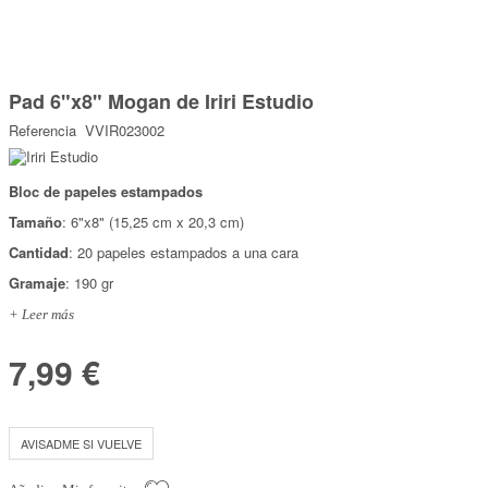
Marcas
Por Puntos
Saltar
al
Pad 6"x8" Mogan de Iriri Estudio
comienzo
Top Ventas
de
Referencia
VVIR023002
la
Temática
galería
de
imágenes
Bloc de papeles estampados
Iniciar sesión/Regístrate
Tamaño
: 6"x8" (15,25 cm x 20,3 cm)
Somos Kimidori
Cantidad
: 20 papeles estampados a una cara
Gramaje
: 190 gr
+ Leer más
7,99 €
AVISADME SI VUELVE