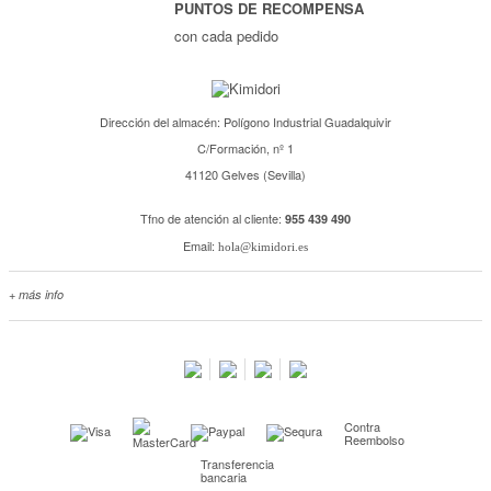
PUNTOS DE RECOMPENSA
con cada pedido
Dirección del almacén: Polígono Industrial Guadalquivir
C/Formación, nº 1
41120 Gelves (Sevilla)
Tfno de atención al cliente:
955 439 490
Email:
hola@kimidori.es
+ más info
Contacta con nosotros
Salimos en prensa
Preguntas frecuentes
Condiciones especiales de la promoción
Contra
Kimidori PRINT, nuestro servicio de impresión de fotos
Reembolso
Transferencia
Fondos Europeos
bancaria