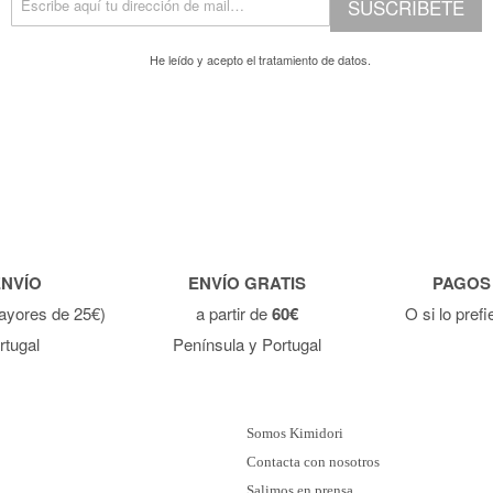
SUSCRÍBETE
He leído y acepto el
tratamiento de datos.
ENVÍO
ENVÍO GRATIS
PAGOS
ayores de 25€)
a partir de
60€
O si lo pref
rtugal
Península y Portugal
Somos Kimidori
Contacta con nosotros
Salimos en prensa