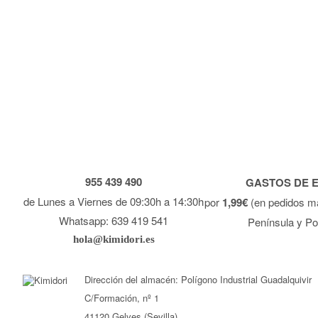
955 439 490
GASTOS DE 
de Lunes a Viernes de 09:30h a 14:30h
por
1,99€
(en pedidos m
Whatsapp: 639 419 541
Península y Po
hola@kimidori.es
Dirección del almacén: Polígono Industrial Guadalquivir
C/Formación, nº 1
41120 Gelves (Sevilla)