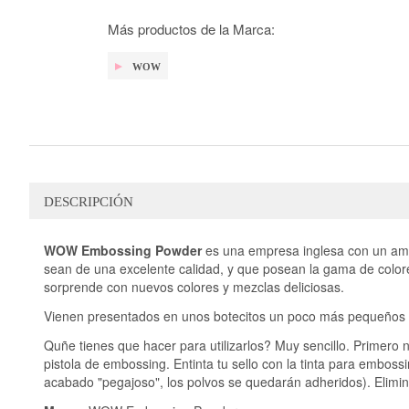
galería
de
Más productos de la Marca:
imágenes
WOW
DESCRIPCIÓN
WOW Embossing Powder
es una empresa inglesa con un ampl
sean de una excelente calidad, y que posean la gama de colo
sorprende con nuevos colores y mezclas deliciosas.
Vienen presentados en unos botecitos un poco más pequeños d
Quñe tienes que hacer para utilizarlos? Muy sencillo. Primero 
pistola de embossing. Entinta tu sello con la tinta para embos
acabado "pegajoso", los polvos se quedarán adheridos). Elimin