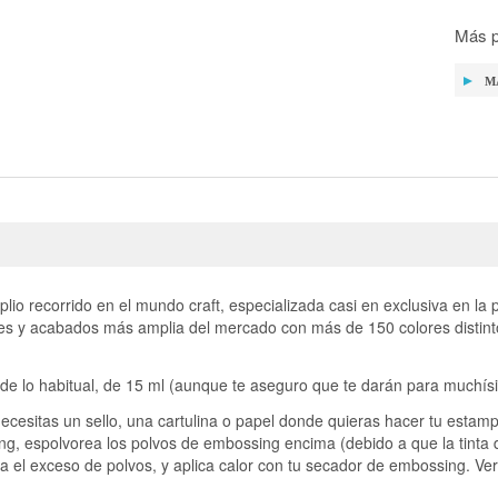
Más p
M
io recorrido en el mundo craft, especializada casi en exclusiva en la
res y acabados más amplia del mercado con más de 150 colores distint
e lo habitual, de 15 ml (aunque te aseguro que te darán para muchí
necesitas un sello, una cartulina o papel donde quieras hacer tu estam
sing, espolvorea los polvos de embossing encima (debido a que la tinta
a el exceso de polvos, y aplica calor con tu secador de embossing. Ve