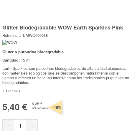
Marcas
Por Puntos
Saltar
al
Glitter Biodegradable WOW Earth Sparkles Pink
comienzo
Top Ventas
de
Referencia
EMWO000638
la
Temática
galería
de
imágenes
Glitter o purpurina biodegradable
Iniciar sesión/Regístrate
Cantidad:
15 ml
Somos Kimidori
Earth Sparkles son purpurinas biodegradables de alta calidad elaboradas
con materiales ecológicos que se descomponen naturalmente con el
tiempo y ofrecen un brillo tan intenso como las tradicionales purpurinas no
biodegradables.
+ Leer más
5,40 €
6,35 €
-15%
IVA incluido