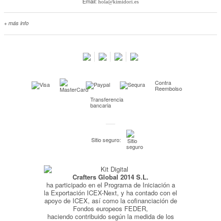
Email:
hola@kimidori.es
+ más info
Contacta con nosotros
Salimos en prensa
Preguntas frecuentes
Condiciones especiales de la promoción
Contra
Kimidori PRINT, nuestro servicio de impresión de fotos
Reembolso
Transferencia
Fondos Europeos
bancaria
Nuevo sistema de UNIÓN DE PEDIDOS
Condiciones especiales OUTLET
Sitio seguro:
Puntos de recompensa
Condiciones de envío y devoluciones
Crafters Global 2014 S.L.
Pago seguro y financiación
ha participado en el Programa de Iniciación a
Condiciones generales de Compra
la Exportación ICEX-Next, y ha contado con el
apoyo de ICEX, así como la cofinanciación de
Aviso legal
Fondos europeos FEDER,
haciendo contribuido según la medida de los
Política de Privacidad