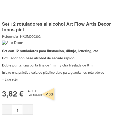
Marcas
Por Puntos
Saltar
al
Set 12 rotuladores al alcohol Art Flow Artis Decor
comienzo
Top Ventas
de
tonos piel
la
Temática
galería
Referencia
HRDM000302
de
imágenes
Iniciar sesión/Regístrate
Set con 12 rotuladores para ilustración, dibujo, lettering, etc
Rotulador con base alcohol de secado rápido
Somos Kimidori
Doble punta:
una punta fina de 1 mm y otra biselada de 6 mm
Inluye una práctica caja de plástico duro para guardar los rotuladores
+ Leer más
3,82 €
4,50 €
-15%
IVA incluido