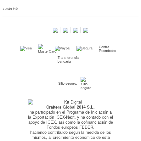
+ más info
Contacta con nosotros
Salimos en prensa
Preguntas frecuentes
Condiciones especiales de la promoción
Contra
Kimidori PRINT, nuestro servicio de impresión de fotos
Reembolso
Transferencia
Fondos Europeos
bancaria
Nuevo sistema de UNIÓN DE PEDIDOS
Condiciones especiales OUTLET
Sitio seguro:
Puntos de recompensa
Condiciones de envío y devoluciones
Crafters Global 2014 S.L.
Pago seguro y financiación
ha participado en el Programa de Iniciación a
Condiciones generales de Compra
la Exportación ICEX-Next, y ha contado con el
apoyo de ICEX, así como la cofinanciación de
Aviso legal
Fondos europeos FEDER,
haciendo contribuido según la medida de los
Política de Privacidad
mismos, al crecimiento económico de esta