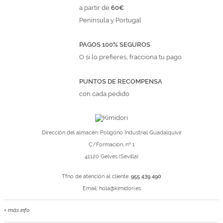
a partir de
60€
Península y Portugal
PAGOS 100% SEGUROS
O si lo prefieres, fracciona tu pago
PUNTOS DE RECOMPENSA
con cada pedido
Dirección del almacén: Polígono Industrial Guadalquivir
C/Formación, nº 1
41120 Gelves (Sevilla)
Tfno de atención al cliente:
955 439 490
Email:
hola@kimidori.es
+ más info
Contacta con nosotros