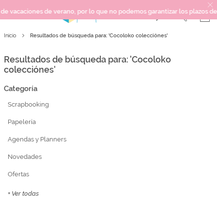
e verano, por lo que no podemos garantizar los plazos de entrega ni resp
Resultados de búsqueda para: 'Cocoloko colecciónes'
Inicio
SCRAPBOOKING
KIMIDORI PRINT
Resultados de búsqueda para: 'Cocoloko
MIXED MEDIA
colecciónes'
CRAFT Y DIY
Categoría
PAPELERÍA Y FIESTAS
Scrapbooking
REGALOS
Papelería
PLANNERS
CROCHET
Agendas y Planners
Novedades
Próximamente
Ofertas
Novedades
+ Ver todas
OUTLET