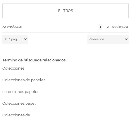
Marcas
FILTROS
Por Puntos
Top Ventas
1
2
siguiente
72
productos
Temática
Iniciar sesión/Regístrate
Termino de búsqueda relacionados
Somos Kimidori
Colecciones
Colecciones de papeles
colecciones papeles
Colecciones papel
Colecciones de