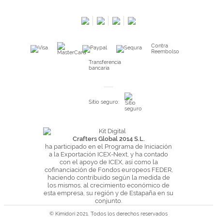
Salimos en prensa
Preguntas frecuentes
Condiciones especiales de la promoción
Contra
Kimidori PRINT, nuestro servicio de impresión de fotos
Reembolso
Fondos Europeos
Transferencia
bancaria
Nuevo sistema de UNIÓN DE PEDIDOS
Condiciones especiales OUTLET
Sitio seguro:
Puntos de recompensa
Condiciones de envío y devoluciones
Pago seguro y financiación
Crafters Global 2014 S.L.
ha participado en el Programa de Iniciación
Condiciones generales de Compra
a la Exportación ICEX-Next, y ha contado
con el apoyo de ICEX, así como la
Aviso legal
cofinanciación de Fondos europeos FEDER,
haciendo contribuido según la medida de
Política de Privacidad
los mismos, al crecimiento económico de
Política de Cookies
esta empresa, su región y de Estapaña en su
conjunto.
© Kimidori 2021. Todos los derechos reservados