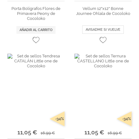
Porta Bolígrafos Flores de
Vellum 12"x12" Bonne
Primavera Peony de
Journee Ohlala de Cocoloko
Cocoloko
AVISADME SI VUELVE
AÑADIR AL CARRITO
-34%
-34%
11,05 €
11,05 €
16,99 €
16,99 €