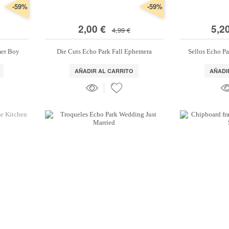
-59%
-59%
2,00 €
5,2
4,99 €
mer Boy
Die Cuts Echo Park Fall Ephemera
Sellos Echo P
AÑADIR AL CARRITO
AÑADI