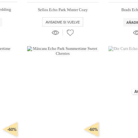
Wedding
Sellos Echo Park Winter Cozy
Brads Ech
AVISADME SI VUELVE
AÑADI
A
-60%
-60%