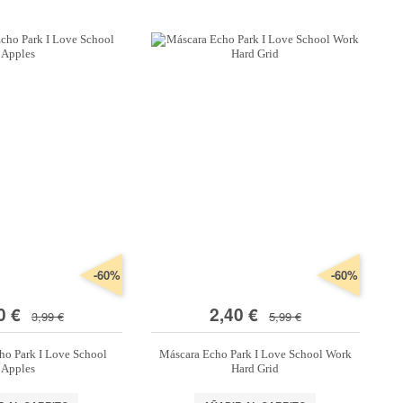
-60%
-60%
0 €
2,40 €
3,99 €
5,99 €
ho Park I Love School
Máscara Echo Park I Love School Work
Apples
Hard Grid