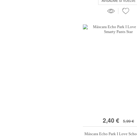
AVISADME SI VUELVE
2,40 €
5,99 €
Máscara Echo Park I Love Scho