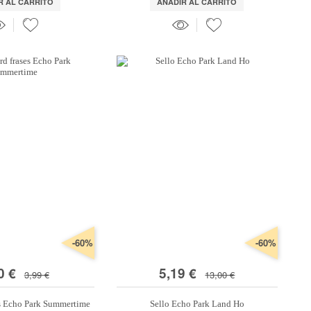
R AL CARRITO
AÑADIR AL CARRITO
-60%
-60%
0 €
5,19 €
3,99 €
13,00 €
s Echo Park Summertime
Sello Echo Park Land Ho