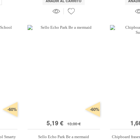
AÑADIR AL CARRITO
AÑADI
-60%
-60%
5,19 €
1,6
13,00 €
ol Smarty
Sello Echo Park Be a mermaid
Chipboard frase