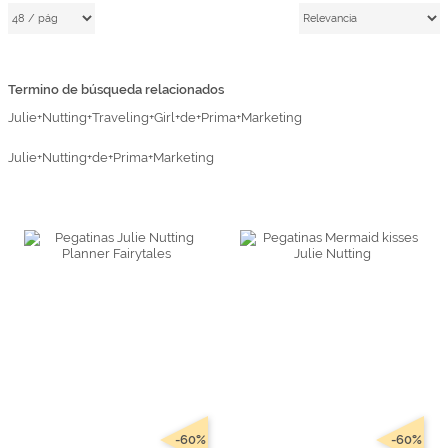
Marcas
Por Puntos
Termino de búsqueda relacionados
Top Ventas
Julie+Nutting+Traveling+Girl+de+Prima+Marketing
Temática
Julie+Nutting+de+Prima+Marketing
Iniciar sesión/Regístrate
Somos Kimidori
-60%
-60%