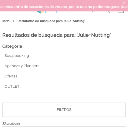
de vacaciones de verano, por lo que no podemos garantizar los plazos de 
Resultados de búsqueda para: 'Julie+Nutting'
Inicio
SCRAPBOOKING
KIMIDORI PRINT
Resultados de búsqueda para: 'Julie+Nutting'
MIXED MEDIA
Categoría
CRAFT Y DIY
Scrapbooking
PAPELERÍA Y FIESTAS
REGALOS
Agendas y Planners
PLANNERS
Ofertas
CROCHET
OUTLET
Próximamente
FILTROS
Novedades
OUTLET
33
productos