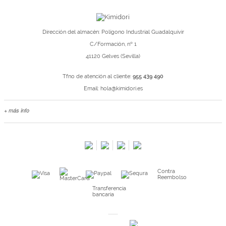
Dirección del almacén: Polígono Industrial Guadalquivir
C/Formación, nº 1
41120 Gelves (Sevilla)
Tfno de atención al cliente:
955 439 490
Email:
hola@kimidori.es
+ más info
Contacta con nosotros
Salimos en prensa
Preguntas frecuentes
Condiciones especiales de la promoción
Contra
Kimidori PRINT, nuestro servicio de impresión de fotos
Reembolso
Fondos Europeos
Transferencia
bancaria
Nuevo sistema de UNIÓN DE PEDIDOS
Condiciones especiales OUTLET