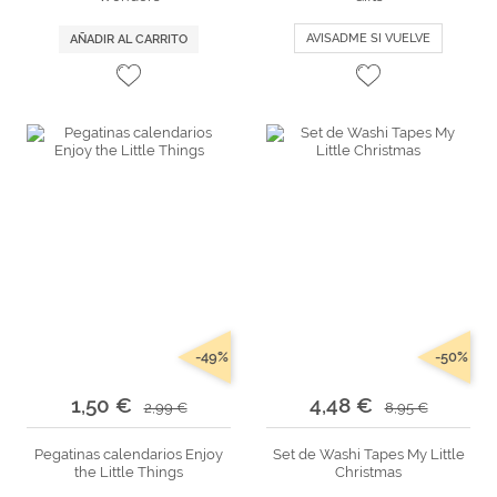
AVISADME SI VUELVE
AÑADIR AL CARRITO
-49%
-50%
1,50 €
4,48 €
2,99 €
8,95 €
Pegatinas calendarios Enjoy
Set de Washi Tapes My Little
the Little Things
Christmas