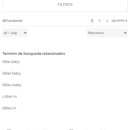
FILTROS
Marcas
Por Puntos
363
productos
1
2
3
siguiente
Top Ventas
Temática
Termino de búsqueda relacionados
Iniciar sesión/Regístrate
little baby
Somos Kimidori
littlel baby
littles baby
Littlel m
littles m