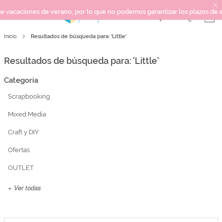
 verano, por lo que no podemos garantizar los plazos de entrega ni respo
Resultados de búsqueda para: 'Little'
Inicio
SCRAPBOOKING
KIMIDORI PRINT
Resultados de búsqueda para: 'Little'
MIXED MEDIA
Categoría
CRAFT Y DIY
Scrapbooking
PAPELERÍA Y FIESTAS
REGALOS
Mixed Media
PLANNERS
Craft y DIY
CROCHET
Ofertas
OUTLET
Próximamente
+ Ver todas
Novedades
OUTLET