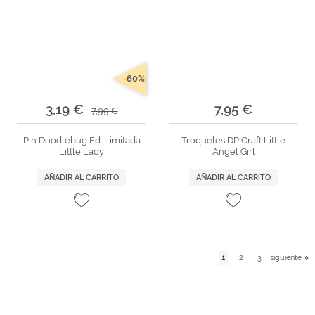
-60%
3,19 €
7,95 €
7,99 €
Pin Doodlebug Ed. Limitada
Troqueles DP Craft Little
Little Lady
Angel Girl
AÑADIR AL CARRITO
AÑADIR AL CARRITO
1
2
3
siguiente