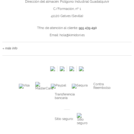
Dirección del almacén: Polígono Industrial Guadalquivir
C/Formación, nº 1
41120 Gelves (Sevilla)
Tfno de atención al cliente:
955 439 490
Email:
hola@kimidori.es
+ más info
Contacta con nosotros
Salimos en prensa
Preguntas frecuentes
Condiciones especiales de la promoción
Contra
Kimidori PRINT, nuestro servicio de impresión de fotos
Reembolso
Fondos Europeos
Transferencia
bancaria
Nuevo sistema de UNIÓN DE PEDIDOS
Condiciones especiales OUTLET
Sitio seguro:
Puntos de recompensa
Condiciones de envío y devoluciones