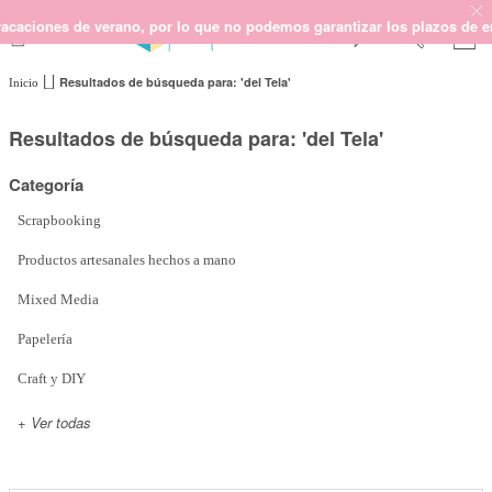
rano, por lo que no podemos garantizar los plazos de entrega ni respon
Resultados de búsqueda para: 'del Tela'
Inicio
SCRAPBOOKING
KIMIDORI PRINT
Resultados de búsqueda para: 'del Tela'
MIXED MEDIA
Categoría
CRAFT Y DIY
PAPELERÍA Y FIESTAS
Scrapbooking
REGALOS
Productos artesanales hechos a mano
PLANNERS
Mixed Media
CROCHET
Papelería
Craft y DIY
Próximamente
+ Ver todas
Novedades
OUTLET