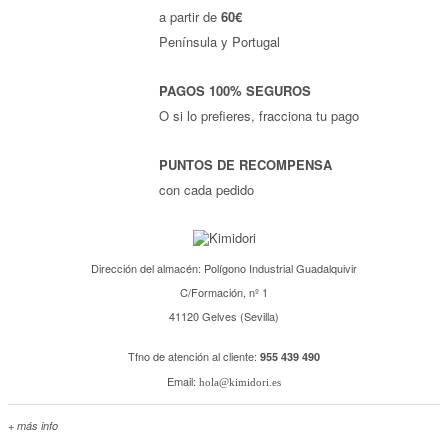
a partir de
60€
Península y Portugal
PAGOS 100% SEGUROS
O si lo prefieres, fracciona tu pago
PUNTOS DE RECOMPENSA
con cada pedido
Dirección del almacén: Polígono Industrial Guadalquivir
C/Formación, nº 1
41120 Gelves (Sevilla)
Tfno de atención al cliente:
955 439 490
Email:
hola@kimidori.es
+ más info
Contacta con nosotros