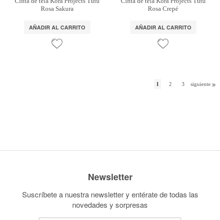
Cinta de tela Kora Projects Tutú
Cinta de tela Kora Projects Tutú
Rosa Sakura
Rosa Crepé
AÑADIR AL CARRITO
AÑADIR AL CARRITO
1
2
3
siguiente
Newsletter
Suscríbete a nuestra newsletter y entérate de todas las
novedades y sorpresas