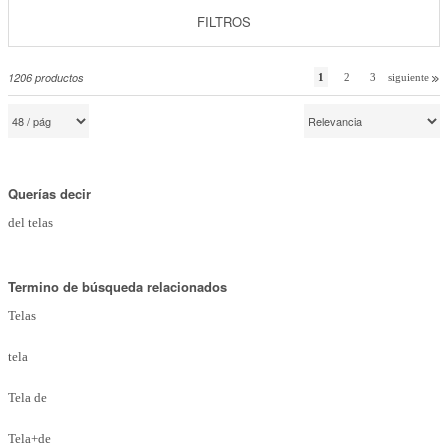
Marcas
FILTROS
Por Puntos
1206
productos
1
2
3
siguiente
Top Ventas
Temática
Querías decir
Iniciar sesión/Regístrate
del telas
Somos Kimidori
Termino de búsqueda relacionados
Telas
tela
Tela de
Tela+de