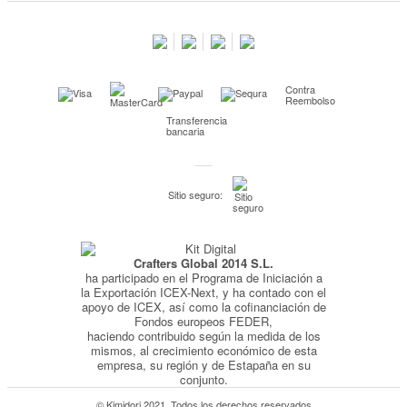
Salimos en prensa
Preguntas frecuentes
Condiciones especiales de la promoción
Contra
Kimidori PRINT, nuestro servicio de impresión de fotos
Reembolso
Transferencia
Fondos Europeos
bancaria
Nuevo sistema de UNIÓN DE PEDIDOS
Condiciones especiales OUTLET
Sitio seguro:
Puntos de recompensa
Condiciones de envío y devoluciones
Crafters Global 2014 S.L.
Pago seguro y financiación
ha participado en el Programa de Iniciación a
Condiciones generales de Compra
la Exportación ICEX-Next, y ha contado con el
apoyo de ICEX, así como la cofinanciación de
Aviso legal
Fondos europeos FEDER,
haciendo contribuido según la medida de los
Política de Privacidad
mismos, al crecimiento económico de esta
empresa, su región y de Estapaña en su
Política de Cookies
conjunto.
© Kimidori 2021. Todos los derechos reservados