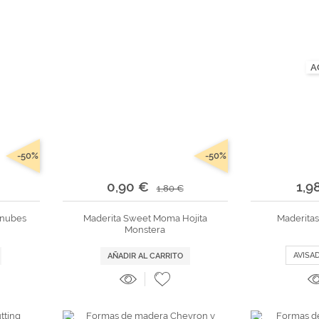
A
-50%
-50%
0,90 €
1,9
1,80 €
 nubes
Maderita Sweet Moma Hojita
Maderita
Monstera
AVISA
AÑADIR AL CARRITO