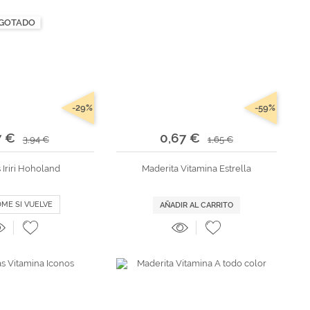
GOTADO
-29%
-59%
7 €
0,67 €
3,94 €
1,65 €
 Iriri Hoholand
Maderita Vitamina Estrella
DME SI VUELVE
AÑADIR AL CARRITO