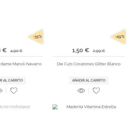
-35%
-49%
8 €
1,50 €
4,90 €
2,99 €
rdame Manoli Navarro
Die Cuts Corazones Glitter Blanco
R AL CARRITO
AÑADIR AL CARRITO