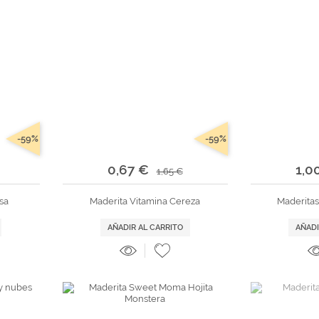
-59%
-59%
0,67 €
1,0
1,65 €
sa
Maderita Vitamina Cereza
Maderitas
AÑADIR AL CARRITO
AÑADI