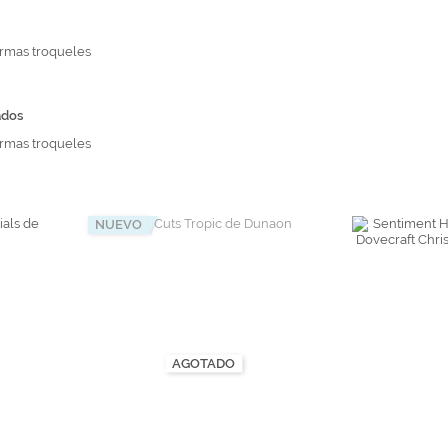
tr
andes
*Algodón peinado grosor L
Alta Moda Cotolana
Teepees
Álbumes, Fundas y Tarjetas
Or
Algodón peinado grosor XL
Gomitolo Doppio
+ Ver todas
ormas troqueles
Álbumes
Algodón peinado grosor 3XL
Gomitolo Aloha
can
Portadas de madera
*Veggie Wool
Certo
ados
Tarjetas
+ Ver todas
Cake Fresco
ormas troqueles
Fundas
Gomitolo Summer Tweed
+ Ver todas
Trefili
Romanza
álicos
Descargables e imprimibles
NUEVO
KIts de Navidad Exclusivos
AGOTADO