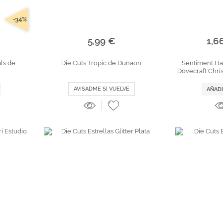
-34%
5,99 €
1,6
als de
Die Cuts Tropic de Dunaon
Sentiment Ha
Dovecraft Chri
AVISADME SI VUELVE
AÑADI