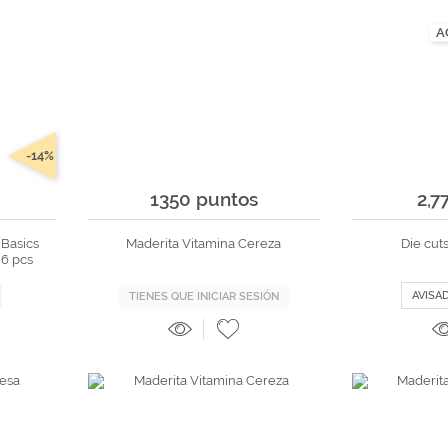
A
-14%
1350 puntos
2,7
 Basics
Maderita Vitamina Cereza
Die cuts
 6 pcs
AVISA
TIENES QUE INICIAR SESIÓN