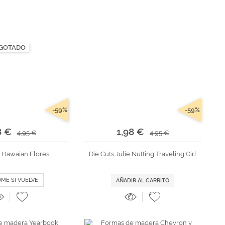
GOTADO
-59%
-59%
8 €
1,98 €
4,95 €
4,95 €
s Hawaian Flores
Die Cuts Julie Nutting Traveling Girl
DME SI VUELVE
AÑADIR AL CARRITO