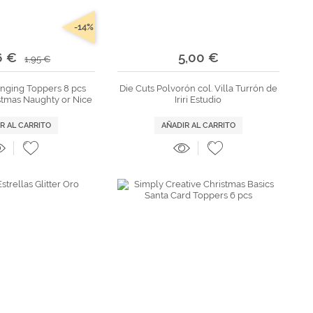
-14%
6 €
5,00 €
1,95 €
nging Toppers 8 pcs
Die Cuts Polvorón col. Villa Turrón de
stmas Naughty or Nice
Iriri Estudio
R AL CARRITO
AÑADIR AL CARRITO