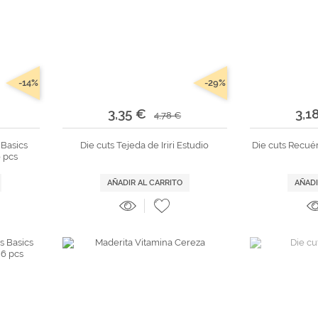
-14%
-29%
3,35 €
3,1
4,78 €
 Basics
Die cuts Tejeda de Iriri Estudio
Die cuts Recué
 pcs
AÑADIR AL CARRITO
AÑADI