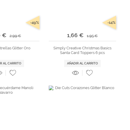
-49%
-14%
0 €
1,66 €
2,99 €
1,95 €
trellas Glitter Oro
Simply Creative Christmas Basics
Santa Card Toppers 6 pcs
R AL CARRITO
AÑADIR AL CARRITO