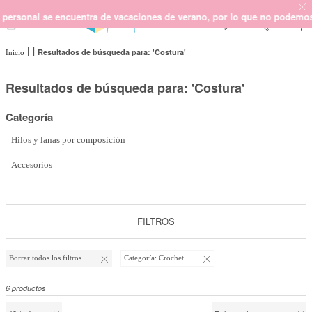
sonal se encuentra de vacaciones de verano, por lo que no podemos gara
Resultados de búsqueda para: 'Costura'
Inicio
SCRAPBOOKING
KIMIDORI PRINT
Resultados de búsqueda para: 'Costura'
MIXED MEDIA
Categoría
CRAFT Y DIY
PAPELERÍA Y FIESTAS
Hilos y lanas por composición
REGALOS
Accesorios
PLANNERS
CROCHET
FILTROS
Próximamente
Borrar todos los filtros
Categoría:
Crochet
Novedades
6
productos
OUTLET