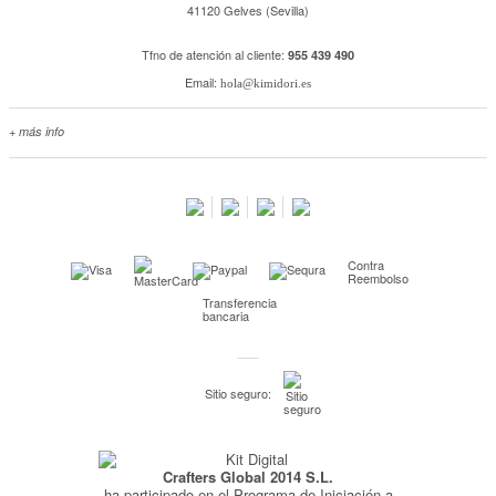
41120 Gelves (Sevilla)
Tfno de atención al cliente:
955 439 490
Email:
hola@kimidori.es
+ más info
Contacta con nosotros
Salimos en prensa
Preguntas frecuentes
Condiciones especiales de la promoción
Contra
Kimidori PRINT, nuestro servicio de impresión de fotos
Reembolso
Transferencia
Fondos Europeos
bancaria
Nuevo sistema de UNIÓN DE PEDIDOS
Condiciones especiales OUTLET
Sitio seguro:
Puntos de recompensa
Condiciones de envío y devoluciones
Crafters Global 2014 S.L.
Pago seguro y financiación
ha participado en el Programa de Iniciación a