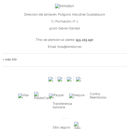
Dirección del almacén: Polígono Industrial Guadalquivir
C/Formación, nº 1
41120 Gelves (Sevilla)
Tfno de atención al cliente:
955 439 490
Email:
hola@kimidori.es
+ más info
Contacta con nosotros
Salimos en prensa
Preguntas frecuentes
Condiciones especiales de la promoción
Contra
Kimidori PRINT, nuestro servicio de impresión de fotos
Reembolso
Fondos Europeos
Transferencia
bancaria
Nuevo sistema de UNIÓN DE PEDIDOS
Condiciones especiales OUTLET
Sitio seguro: