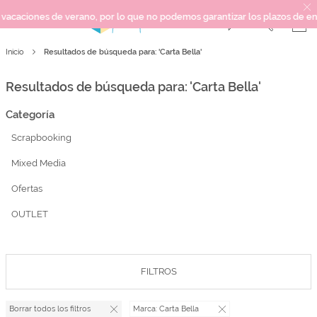
erano, por lo que no podemos garantizar los plazos de entrega ni respond
Resultados de búsqueda para: 'Carta Bella'
Inicio
SCRAPBOOKING
KIMIDORI PRINT
Resultados de búsqueda para: 'Carta Bella'
MIXED MEDIA
Categoría
CRAFT Y DIY
Scrapbooking
PAPELERÍA Y FIESTAS
REGALOS
Mixed Media
PLANNERS
Ofertas
CROCHET
OUTLET
Próximamente
FILTROS
Novedades
OUTLET
Borrar todos los filtros
Marca:
Carta Bella