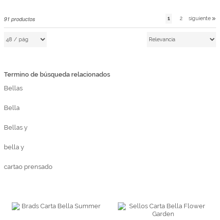
Marcas
91
productos
1
2
siguiente
Por Puntos
Top Ventas
Temática
Termino de búsqueda relacionados
Bellas
Iniciar sesión/Regístrate
Bella
Somos Kimidori
Bellas y
bella y
cartao prensado