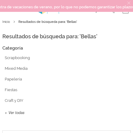
s de verano, por lo que no podemos garantizar los plazos de entrega ni r
Resultados de búsqueda para: 'Bellas'
Inicio
SCRAPBOOKING
KIMIDORI PRINT
Resultados de búsqueda para: 'Bellas'
MIXED MEDIA
Categoría
CRAFT Y DIY
Scrapbooking
PAPELERÍA Y FIESTAS
REGALOS
Mixed Media
PLANNERS
Papelería
CROCHET
Fiestas
Craft y DIY
Próximamente
+ Ver todas
Novedades
OUTLET