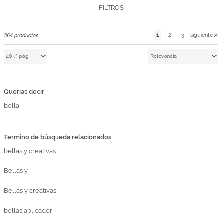
FILTROS
Marcas
Por Puntos
364
productos
1
2
3
siguiente
Top Ventas
Temática
Querías decir
Iniciar sesión/Regístrate
bella
Somos Kimidori
Termino de búsqueda relacionados
bellas y creativas
Bellas y
Bellas y creativas
bellas aplicador