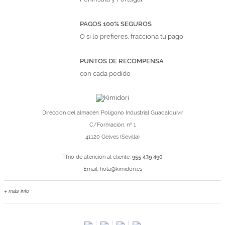
PAGOS 100% SEGUROS
O si lo prefieres, fracciona tu pago
PUNTOS DE RECOMPENSA
con cada pedido
Dirección del almacén: Polígono Industrial Guadalquivir
C/Formación, nº 1
41120 Gelves (Sevilla)
Tfno de atención al cliente:
955 439 490
Email:
hola@kimidori.es
+ más info
Contacta con nosotros
Salimos en prensa