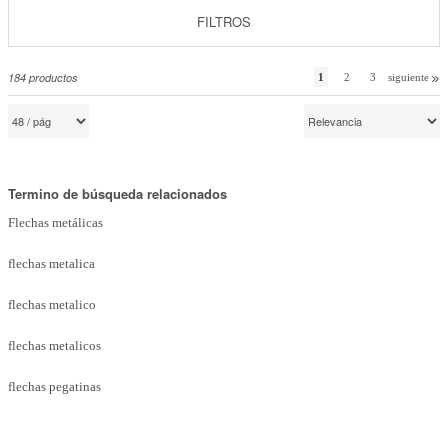
Marcas
FILTROS
Por Puntos
184
productos
1
2
3
siguiente
Top Ventas
Temática
Termino de búsqueda relacionados
Iniciar sesión/Regístrate
Flechas metálicas
Somos Kimidori
flechas metalica
flechas metalico
flechas metalicos
flechas pegatinas