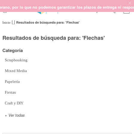
e no podemos garantizar los plazos de entrega ni responder al teléfono
Resultados de búsqueda para: 'Flechas'
Inicio
SCRAPBOOKING
KIMIDORI PRINT
Resultados de búsqueda para: 'Flechas'
MIXED MEDIA
Categoría
CRAFT Y DIY
PAPELERÍA Y FIESTAS
Scrapbooking
REGALOS
Mixed Media
PLANNERS
Papelería
CROCHET
Fiestas
Craft y DIY
Próximamente
+ Ver todas
Novedades
OUTLET