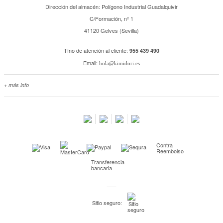
Dirección del almacén: Polígono Industrial Guadalquivir
C/Formación, nº 1
41120 Gelves (Sevilla)
Tfno de atención al cliente:
955 439 490
Email:
hola@kimidori.es
+ más info
Contacta con nosotros
Salimos en prensa
Preguntas frecuentes
Condiciones especiales de la promoción
Contra
Kimidori PRINT, nuestro servicio de impresión de fotos
Reembolso
Transferencia
Fondos Europeos
bancaria
Nuevo sistema de UNIÓN DE PEDIDOS
Condiciones especiales OUTLET
Sitio seguro:
Puntos de recompensa