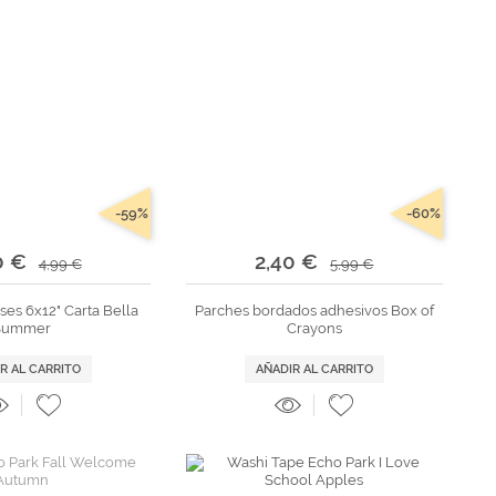
-59%
-60%
0 €
2,40 €
4,99 €
5,99 €
ses 6x12" Carta Bella
Parches bordados adhesivos Box of
Summer
Crayons
R AL CARRITO
AÑADIR AL CARRITO