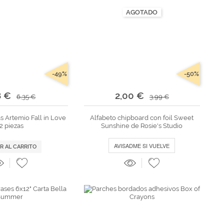
AGOTADO
-49%
-50%
8 €
2,00 €
6,35 €
3,99 €
s Artemio Fall in Love
Alfabeto chipboard con foil Sweet
2 piezas
Sunshine de Rosie's Studio
AVISADME SI VUELVE
R AL CARRITO