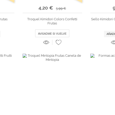
4,20 €
5,99 €
rutas
Troquel Kimidori Colors Confetti
Sello Kimidori C
Frutas
AVISADME SI VUELVE
AÑADI