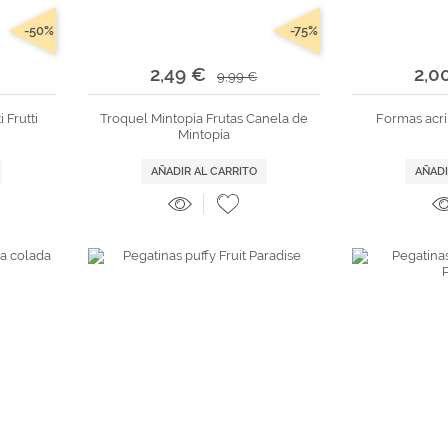
-50%
-75%
2,49 €
2,0
9,99 €
 Frutti
Troquel Mintopía Frutas Canela de
Formas acríl
Mintopía
AÑADIR AL CARRITO
AÑADI