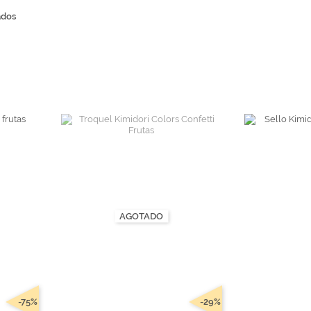
tr
andes
*Algodón peinado grosor L
Alta Moda Cotolana
Teepees
ados
Álbumes, Fundas y Tarjetas
Or
Algodón peinado grosor XL
Gomitolo Doppio
+ Ver todas
Álbumes
Algodón peinado grosor 3XL
Gomitolo Aloha
can
Portadas de madera
*Veggie Wool
Certo
Tarjetas
+ Ver todas
Cake Fresco
Fundas
Gomitolo Summer Tweed
+ Ver todas
Trefili
Romanza
álicos
Descargables e imprimibles
KIts de Navidad Exclusivos
AGOTADO
-75%
-29%