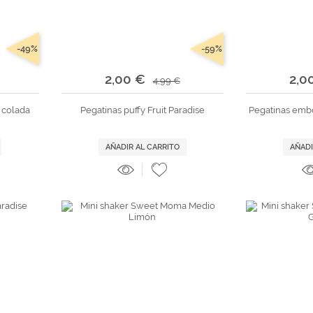
-49%
-59%
2,00 €
2,0
4,99 €
a colada
Pegatinas puffy Fruit Paradise
Pegatinas embo
AÑADIR AL CARRITO
AÑADI