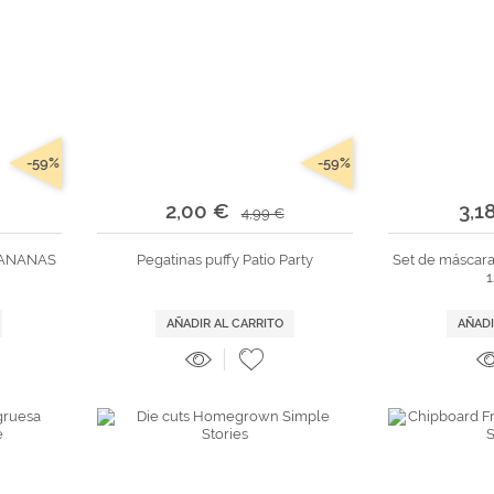
-59%
-59%
2,00 €
3,1
4,99 €
 BANANAS
Pegatinas puffy Patio Party
Set de máscara
1
AÑADIR AL CARRITO
AÑADI