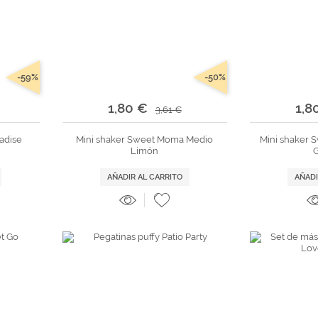
-59%
-50%
1,80 €
1,8
3,61 €
radise
Mini shaker Sweet Moma Medio
Mini shaker 
Limón
AÑADIR AL CARRITO
AÑADI