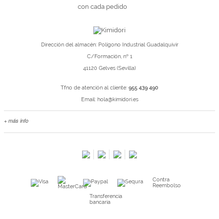
con cada pedido
Dirección del almacén: Polígono Industrial Guadalquivir
C/Formación, nº 1
41120 Gelves (Sevilla)
Tfno de atención al cliente:
955 439 490
Email:
hola@kimidori.es
+ más info
Contacta con nosotros
Salimos en prensa
Preguntas frecuentes
Condiciones especiales de la promoción
Contra
Kimidori PRINT, nuestro servicio de impresión de fotos
Reembolso
Fondos Europeos
Transferencia
bancaria
Nuevo sistema de UNIÓN DE PEDIDOS