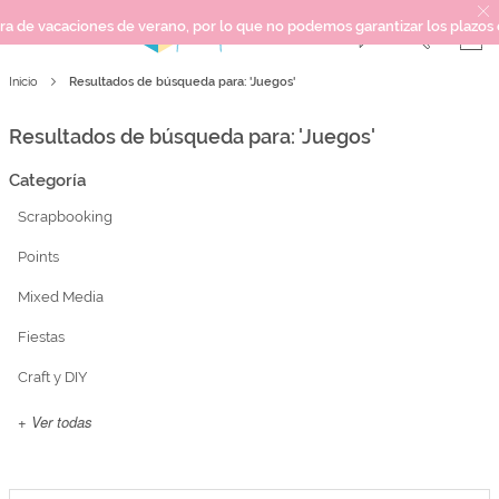
 de verano, por lo que no podemos garantizar los plazos de entrega ni re
Resultados de búsqueda para: 'Juegos'
Inicio
SCRAPBOOKING
KIMIDORI PRINT
Resultados de búsqueda para: 'Juegos'
MIXED MEDIA
Categoría
CRAFT Y DIY
Scrapbooking
PAPELERÍA Y FIESTAS
REGALOS
Points
PLANNERS
Mixed Media
CROCHET
Fiestas
Craft y DIY
Próximamente
+ Ver todas
Novedades
OUTLET