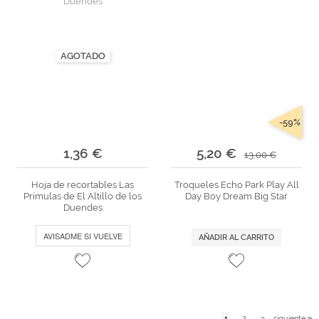
AGOTADO
-59%
1,36 €
5,20 €
13,00 €
Hoja de recortables Las
Troqueles Echo Park Play All
Prímulas de El Altillo de los
Day Boy Dream Big Star
Duendes
AVISADME SI VUELVE
AÑADIR AL CARRITO
1
2
3
siguiente