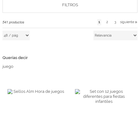
FILTROS
Marcas
Por Puntos
541
productos
1
2
3
siguiente
Top Ventas
Temática
Querías decir
Iniciar sesión/Regístrate
juego
Somos Kimidori